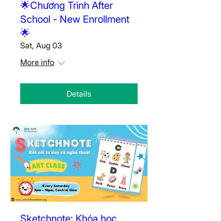
🌟Chương Trình After
School - New Enrollment
🌟
Sat, Aug 03
More info
Details
Sketchnote: Khóa học