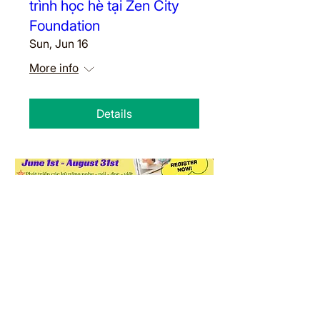
trình học hè tại Zen City
Foundation
Sun, Jun 16
More info
Details
🍂🍂MÙA HÈ SÔI ĐỘNG
CÙNG CHƯƠNG TRÌNH