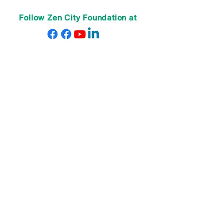
Follow Zen City Foundation at
ABOUT US
Our Teachers
Our Staff
Contact Us
Donate
PROGRAMS
Online After School
Learn English
Learn Vietnamese
Teacher Training