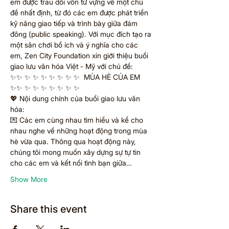
em được trau dồi vốn từ vựng về một chủ 
đề nhất định, từ đó các em được phát triển 
kỹ năng giao tiếp và trình bày giữa đám 
đông (public speaking). Với mục đích tạo ra 
một sân chơi bổ ích và ý nghĩa cho các 
em, Zen City Foundation xin giới thiệu buổi 
giao lưu văn hóa Việt - Mỹ với chủ đề:
✨✨ ✨ ✨ ✨ ✨ ✨ ✨ ✨  MÙA HÈ CỦA EM 
✨✨ ✨ ✨ ✨ ✨ ✨ ✨ ✨
💖 Nội dung chính của buổi giao lưu văn 
hóa:
💌 Các em cùng nhau tìm hiểu và kể cho 
nhau nghe về những hoạt động trong mùa 
hè vừa qua. Thông qua hoạt động này, 
chúng tôi mong muốn xây dựng sự tự tin 
cho các em và kết nối tình bạn giữa…
Show More
Share this event