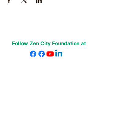
Follow Zen City Foundation at
ABOUT US
Our Teachers
Our Staff
Contact Us
Donate
PROGRAMS