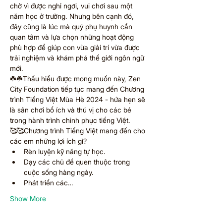
chờ vì được nghỉ ngơi, vui chơi sau một 
năm học ở trường. Nhưng bên cạnh đó, 
đây cũng là lúc mà quý phụ huynh cần 
quan tâm và lựa chọn những hoạt động 
phù hợp để giúp con vừa giải trí vừa được 
trải nghiệm và khám phá thế giới ngôn ngữ 
mới.  
☘️☘️Thấu hiểu được mong muốn này, Zen 
City Foundation tiếp tục mang đến Chương 
trình Tiếng Việt Mùa Hè 2024 - hứa hẹn sẽ 
là sân chơi bổ ích và thú vị cho các bé 
trong hành trình chinh phục tiếng Việt.  
🥰🥰Chương trình Tiếng Việt mang đến cho 
các em những lợi ích gì? 
Rèn luyện kỹ năng tự học. 
Dạy các chủ đề quen thuộc trong 
cuộc sống hàng ngày. 
Phát triển các…
Show More