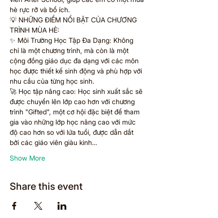
hè rực rỡ và bổ ích.  
💡 NHỮNG ĐIỂM NỔI BẬT CỦA CHƯƠNG 
TRÌNH MÙA HÈ: 
✨ Môi Trường Học Tập Đa Dạng: Không 
chỉ là một chương trình, mà còn là một 
cộng đồng giáo dục đa dạng với các môn 
học được thiết kế sinh động và phù hợp với 
nhu cầu của từng học sinh. 
🚀 Học tập nâng cao: Học sinh xuất sắc sẽ 
được chuyển lên lớp cao hơn với chương 
trình "Gifted", một cơ hội đặc biệt để tham 
gia vào những lớp học nâng cao với mức 
độ cao hơn so với lứa tuổi, được dẫn dắt 
bởi các giáo viên giàu kinh…
Show More
Share this event