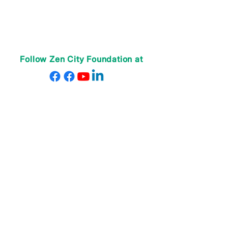
Follow Zen City Foundation at
ABOUT US
Our Teachers
Our Staff
Contact Us
Donate
PROGRAMS
Online After School