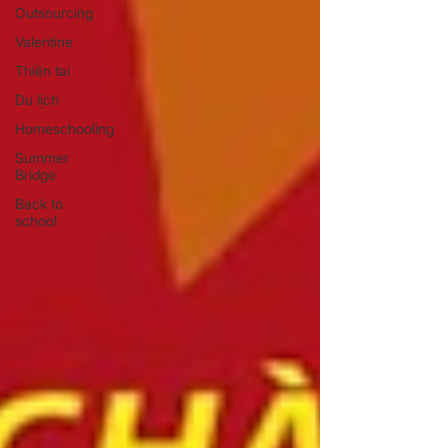
Outsourcing
Valentine
Thiên tai
Du lịch
Homeschooling
Summer
Bridge
Back to
school