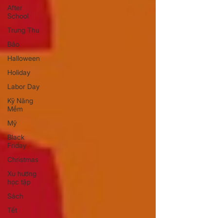
After
School
Trung Thu
Bão
Halloween
Holiday
Labor Day
Kỹ Năng
Mềm
Mỹ
Black
Friday
Christmas
Xu hướng
học tập
Sách
Tết