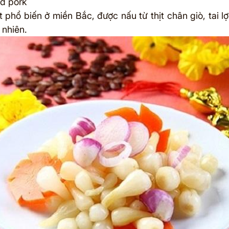
ed pork
 phổ biến ở miền Bắc, được nấu từ thịt chân giò, tai l
 nhiên.