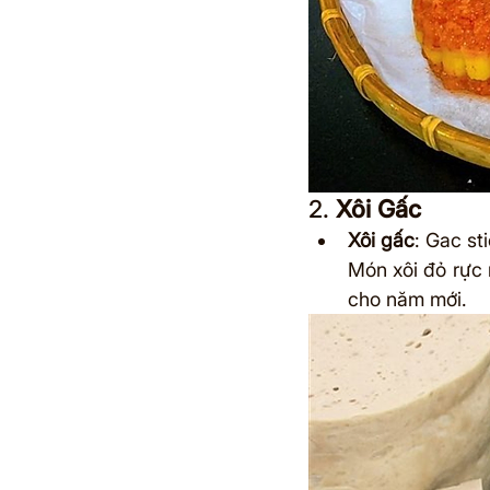
2. 
Xôi Gấc
Xôi gấc
: Gac st
Món xôi đỏ rực
cho năm mới.