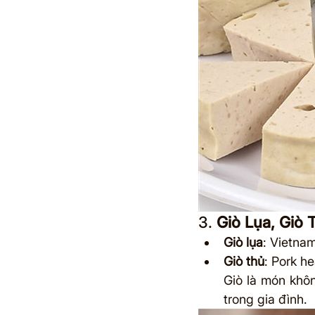
3. 
Giò Lụa, Giò 
Giò lụa
: Vietna
Giò thủ
: Pork h
Giò là món khôn
trong gia đình.