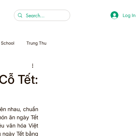
Log In
r School
Trung Thu
Christmas
Cỗ Tết:
Homeschooling
ên nhau, chuẩn 
ón ăn ngày Tết 
ệu văn hóa Việt 
 ngày Tết bằng 