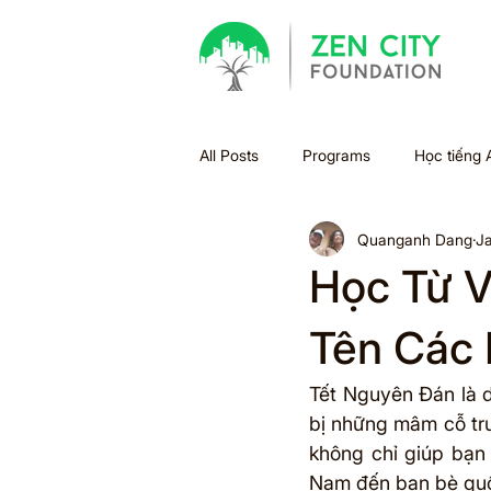
All Posts
Programs
Học tiếng 
Quanganh Dang
Ja
Bão
Halloween
Holiday
Học Từ V
Xu hướng học tập
Sách
Tên Các
Tết Nguyên Đán là d
Summer Bridge
Back to scho
bị những mâm cỗ tru
không chỉ giúp bạn 
Nam đến bạn bè quố