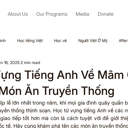
About Us
Our Programs
Media
Donate
Anh
Học tiếng Việt
Học vẽ
Người Việt Ở Mỹ
Afte
n 16, 2025
2 min read
Labor Day
Kỹ Năng Mềm
Mỹ
Black Friday
ựng Tiếng Anh Về Mâm 
Tết
Outsourcing
Valentine
Thiên tai
Du lịch
 Món Ăn Truyền Thống
ịp lễ lớn nhất trong năm, khi mọi gia đình quây quần b
ol
yền thống thịnh soạn. Học từ vựng tiếng Anh về các m
giao tiếp tốt hơn mà còn là cách tuyệt vời để giới thi
c tế. Hãy cùng khám phá tên các món ăn truyền thống