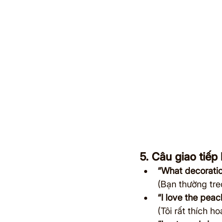
5. Câu giao tiếp 
“What decoratio
(Bạn thường treo
“I love the pea
(Tôi rất thích 