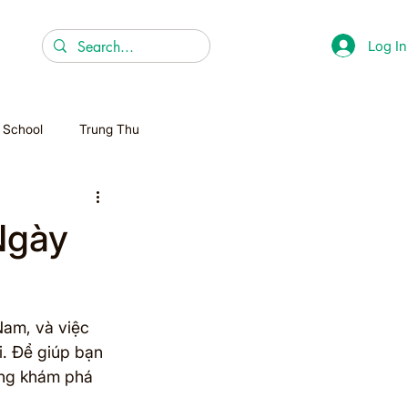
Log In
r School
Trung Thu
Christmas
Ngày
Homeschooling
Nam, và việc 
i. Để giúp bạn 
cùng khám phá 