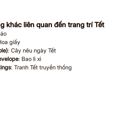
g khác liên quan đến trang trí Tết
háo
Hoa giấy
ole)
: Cây nêu ngày Tết
nvelope
: Bao lì xì
tings
: Tranh Tết truyền thống