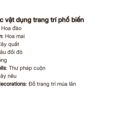
c vật dụng trang trí phổ biến
: Hoa đào
m
: Hoa mai
Cây quất
Câu đối đỏ
ồng
lls
: Thư pháp cuộn
Cây nêu
ecorations
: Đồ trang trí múa lân