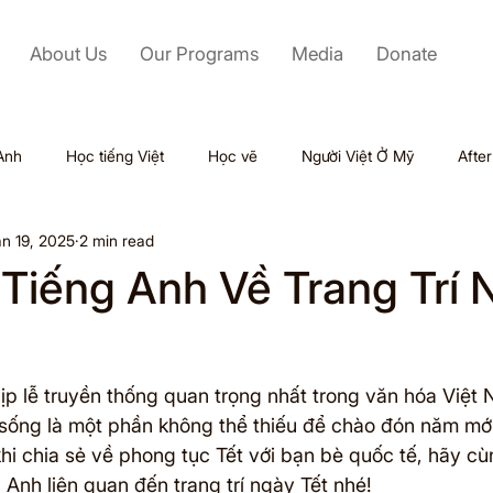
About Us
Our Programs
Media
Donate
Anh
Học tiếng Việt
Học vẽ
Người Việt Ở Mỹ
Afte
n 19, 2025
2 min read
Labor Day
Kỹ Năng Mềm
Mỹ
Black Friday
Tiếng Anh Về Trang Trí 
Tết
Outsourcing
Valentine
Thiên tai
Du lịch
ịp lễ truyền thống quan trọng nhất trong văn hóa Việt 
ol
n sống là một phần không thể thiếu để chào đón năm mớ
 khi chia sẻ về phong tục Tết với bạn bè quốc tế, hãy 
Anh liên quan đến trang trí ngày Tết nhé!