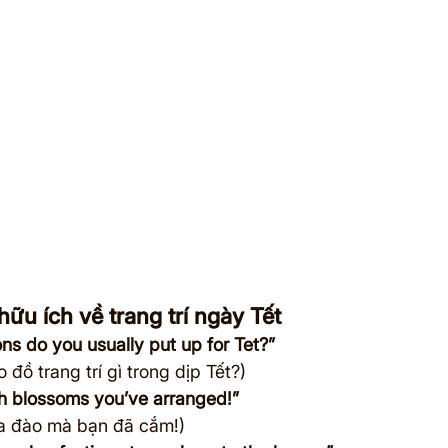
hữu ích về trang trí ngày Tết
ns do you usually put up for Tet?”
 đồ trang trí gì trong dịp Tết?)
ch blossoms you’ve arranged!”
hoa đào mà bạn đã cắm!)