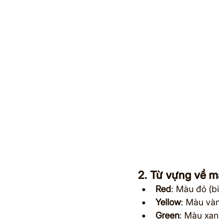
2. Từ vựng về m
Red
: Màu đỏ (b
Yellow
: Màu vàn
Green
: Màu xan