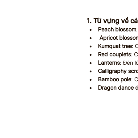
1. Từ vựng về cá
Peach blossom
 Apricot blosso
Kumquat tree
: 
Red couplets
: 
Lanterns
: Đèn l
Calligraphy scro
Bamboo pole
: 
Dragon dance d