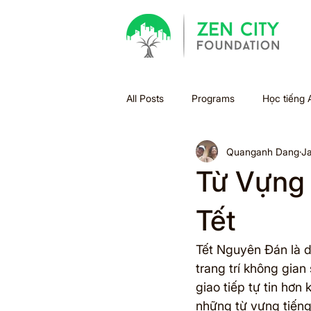
All Posts
Programs
Học tiếng 
Quanganh Dang
Ja
Bão
Halloween
Holiday
Từ Vựng 
Xu hướng học tập
Sách
Tết
Tết Nguyên Đán là d
Summer Bridge
Back to scho
trang trí không gia
giao tiếp tự tin hơn
những từ vựng tiếng 