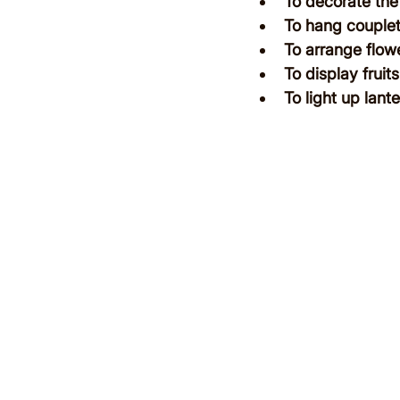
To decorate the
To hang couplet
To arrange flow
To display fruits
To light up lant