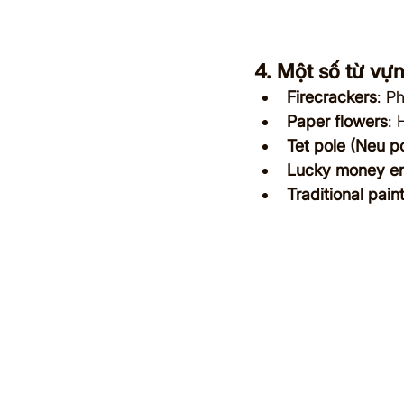
4. Một số từ vựn
Firecrackers
: P
Paper flowers
: 
Tet pole (Neu p
Lucky money e
Traditional pain