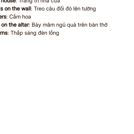
 house
: Trang trí nhà cửa
s on the wall
: Treo câu đối đỏ lên tường
ers
: Cắm hoa
 on the altar
: Bày mâm ngũ quả trên bàn thờ
erns
: Thắp sáng đèn lồng