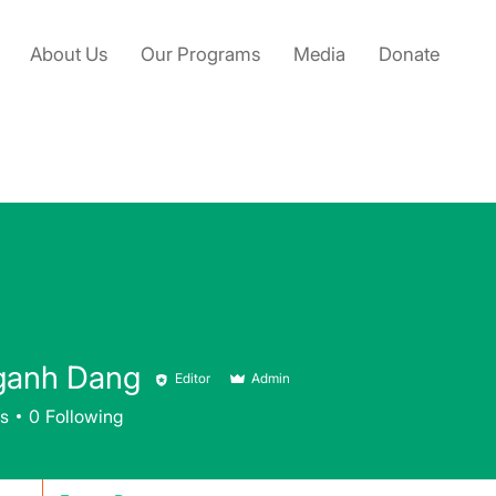
About Us
Our Programs
Media
Donate
ganh Dang
Editor
Admin
rs
0
Following