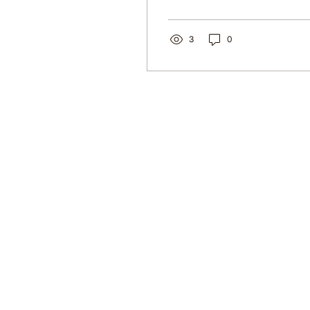
thích cá nhân và sự tự
tin.
3
0