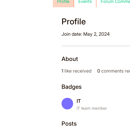
Profile
Events
Forum Comme
Profile
Join date: May 2, 2024
About
1
like received
0
comments re
Badges
IT
IT team member
Posts