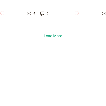
sáng tạo và duy trì sức
tiế
khỏe tinh thần.
họ
4
0
Load More
ABOUT US
PROGRAMS
Our Teachers
Online After Sch
Our Staff
Learn English
Contact Us
Learn Vietnames
Donate
Teacher Training