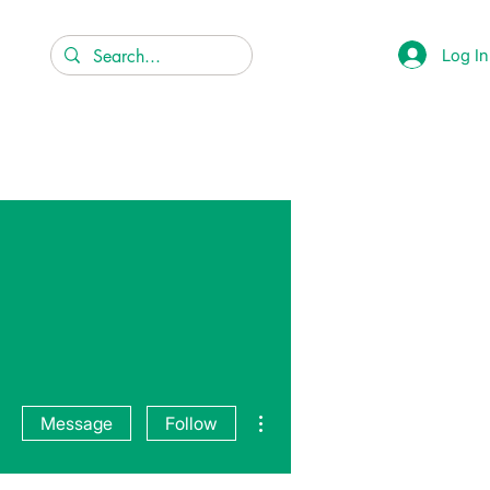
Log In
More actions
Message
Follow