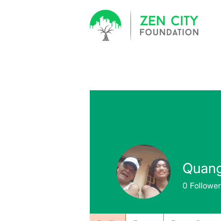
Quan
0
Followe
IT
+
4