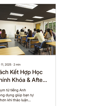
 11, 2025
∙
2
min
ách Kết Hợp Học
hính Khóa & After-
chool Hiệu Quả
cụm từ tiếng Anh
ông dụng giúp bạn tự
 hơn khi thảo luận
óm, rèn kỹ năng giao