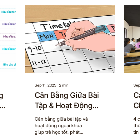
Sep 11, 2025
∙
2
min
Sep
g
Cân Bằng Giữa Bài
C
Tập & Hoạt Động
C
Ngoại Khóa – Mẹo
S
Cân bằng giữa bài tập và
4 
Cho Phụ Huynh
hoạt động ngoại khóa
th
giúp trẻ học tốt, phát
tin
triển kỹ năng xã hội,
nh