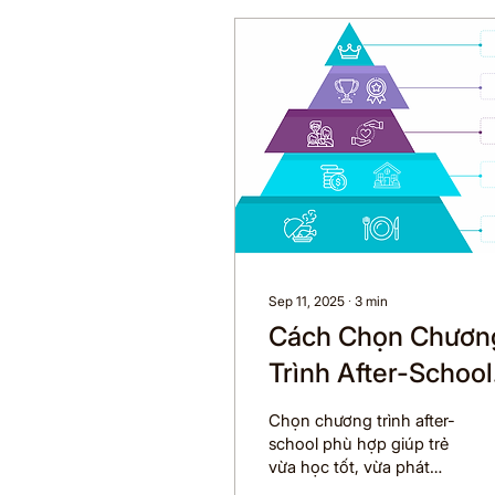
Sep 11, 2025
∙
3
min
Cách Chọn Chươn
Trình After-School
Phù Hợp Với Con
Chọn chương trình after-
school phù hợp giúp trẻ
vừa học tốt, vừa phát
triển kỹ năng mềm, sở