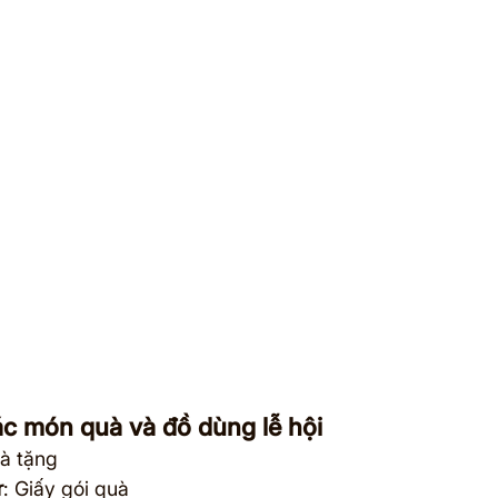
ác món quà và đồ dùng lễ hội
uà tặng
r
: Giấy gói quà