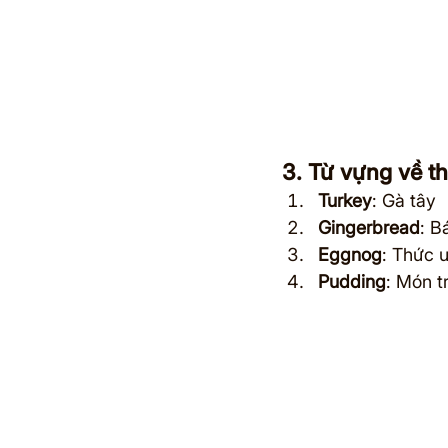
3. Từ vựng về t
Turkey
: Gà tây
Gingerbread
: B
Eggnog
: Thức 
Pudding
: Món t