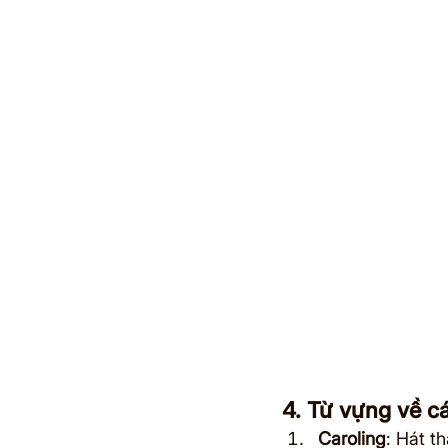
4. Từ vựng về c
Caroling
: Hát t