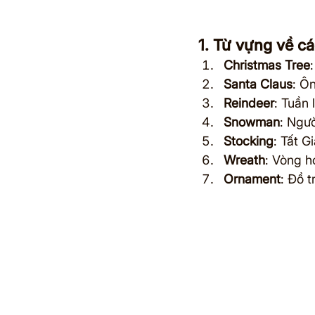
1. Từ vựng về c
Christmas Tree
Santa Claus
: Ô
Reindeer
: Tuần 
Snowman
: Ngườ
Stocking
: Tất G
Wreath
: Vòng h
Ornament
: Đồ t