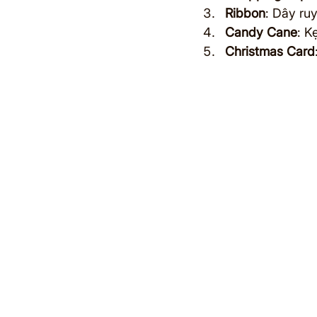
Ribbon
: Dây ru
Candy Cane
: K
Christmas Card