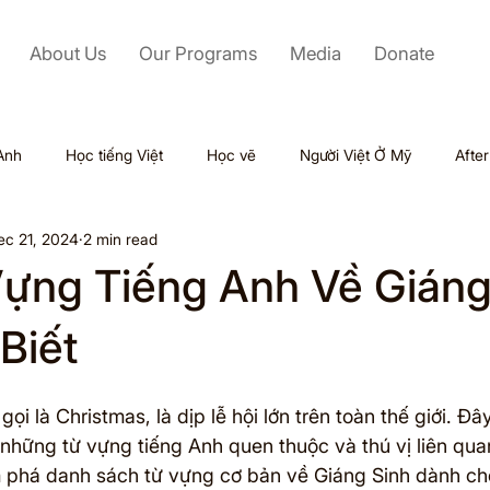
About Us
Our Programs
Media
Donate
Anh
Học tiếng Việt
Học vẽ
Người Việt Ở Mỹ
Afte
ec 21, 2024
2 min read
Labor Day
Kỹ Năng Mềm
Mỹ
Black Friday
ựng Tiếng Anh Về Giáng
Tết
Outsourcing
Valentine
Thiên tai
Du lịch
Biết
ọi là Christmas, là dịp lễ hội lớn trên toàn thế giới. Đâ
ol
 những từ vựng tiếng Anh quen thuộc và thú vị liên quan
 phá danh sách từ vựng cơ bản về Giáng Sinh dành ch