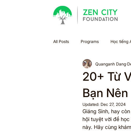
All Posts
Programs
Học tiếng 
Quanganh Dang
D
Bão
Halloween
Holiday
20+ Từ V
Xu hướng học tập
Sách
Bạn Nên 
Updated:
Dec 27, 2024
Giáng Sinh, hay còn g
Summer Bridge
Back to scho
hội tuyệt vời để học
này. Hãy cùng khám