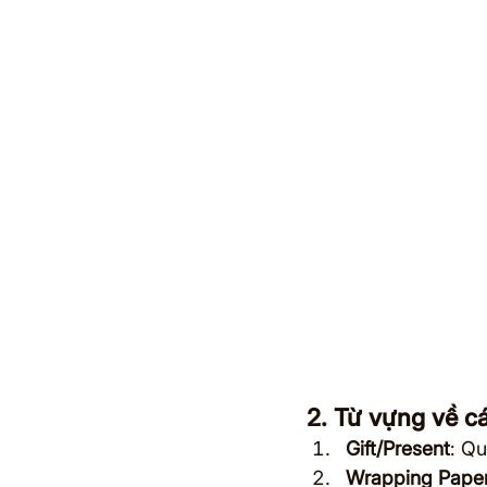
2. Từ vựng về c
Gift/Present
: Q
Wrapping Pape