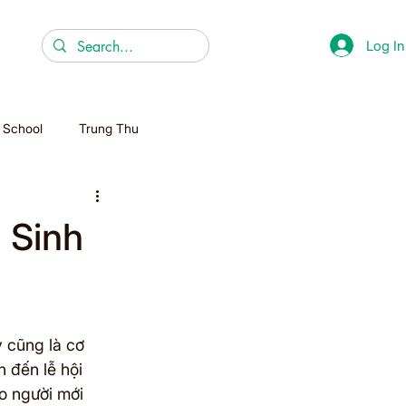
Log In
r School
Trung Thu
Christmas
 Sinh
Homeschooling
y cũng là cơ 
 đến lễ hội 
o người mới 