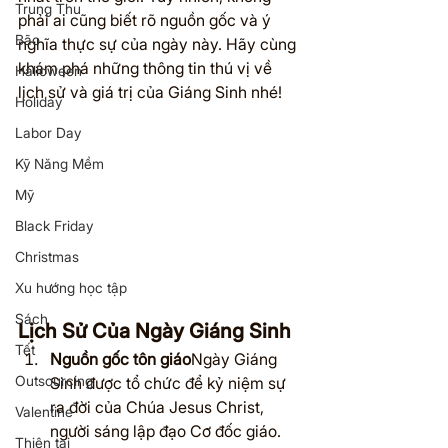
Trung Thu
phải ai cũng biết rõ nguồn gốc và ý 
Bão
nghĩa thực sự của ngày này. Hãy cùng 
khám phá những thông tin thú vị về 
Halloween
lịch sử và giá trị của Giáng Sinh nhé!
Holiday
Labor Day
Kỹ Năng Mềm
Mỹ
Black Friday
Christmas
Xu hướng học tập
Sách
Lịch Sử Của Ngày Giáng Sinh
Tết
Nguồn gốc tôn giáo
Ngày Giáng 
Outsourcing
Sinh được tổ chức để kỷ niệm sự 
ra đời của Chúa Jesus Christ, 
Valentine
người sáng lập đạo Cơ đốc giáo. 
Thiên tai