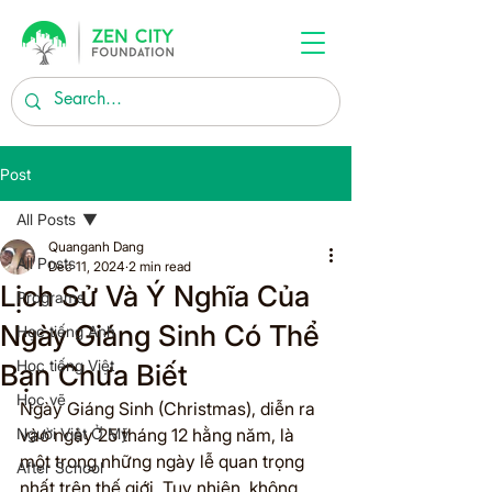
Post
All Posts
Quanganh Dang
All Posts
Dec 11, 2024
2 min read
Lịch Sử Và Ý Nghĩa Của
Programs
Ngày Giáng Sinh Có Thể
Học tiếng Anh
Học tiếng Việt
Bạn Chưa Biết
Học vẽ
Ngày Giáng Sinh (Christmas), diễn ra 
Người Việt Ở Mỹ
vào ngày 25 tháng 12 hằng năm, là 
một trong những ngày lễ quan trọng 
After School
nhất trên thế giới. Tuy nhiên, không 