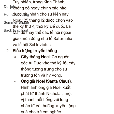
Tuy nhiên, trong Kinh Thánh, 
Du lịch
không có ngày chính xác nào 
được ghi nhận cho sự kiện này. 
Homeschooling
Ngày 25 tháng 12 được chọn vào 
Summer Bridge
thế kỷ thứ 4, thời kỳ Đế quốc La 
Back to school
Mã, để thay thế các lễ hội ngoại 
giáo mùa đông như lễ Saturnalia 
và lễ hội Sol Invictus.
Biểu tượng truyền thống
Cây thông Noel
: Có nguồn 
gốc từ Đức vào thế kỷ 16, cây 
thông tượng trưng cho sự 
trường tồn và hy vọng.
Ông già Noel (Santa Claus)
: 
Hình ảnh ông già Noel xuất 
phát từ thánh Nicholas, một 
vị thánh nổi tiếng với lòng 
nhân từ và thường xuyên tặng 
quà cho trẻ em nghèo.