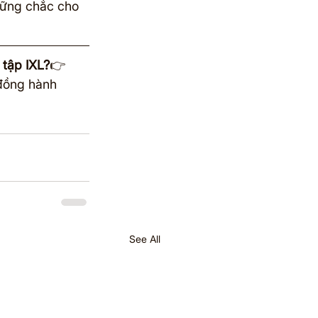
vững chắc cho 
 tập IXL?
👉 
 đồng hành 
See All