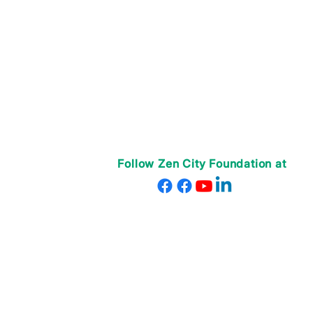
HỌC TẬP” CỦA CON 📚
Follow Zen City Foundation at
© 2025 Zen City Foundation