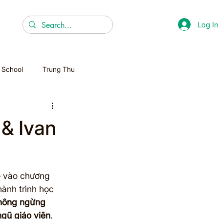
Log In
r School
Trung Thu
Christmas
 & Ivan
Homeschooling
– vào chương 
ành trình học 
không ngừng 
ngũ giáo viên
.