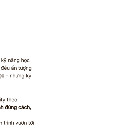
a kỹ năng học 
 đều ấn tượng 
ọc
 – những kỹ 
ty theo 
nh đúng cách, 
 trình vươn tới 