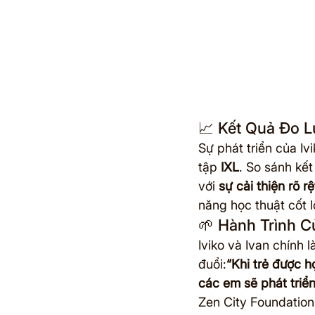
📈 Kết Quả Đo 
Sự phát triển của Iv
tập 
IXL
. So sánh kết
với 
sự cải thiện rõ 
năng học thuật cốt l
🌱 Hành Trình C
Iviko và Ivan chính 
đuổi:
“Khi trẻ được 
các em sẽ phát triển 
Zen City Foundation 