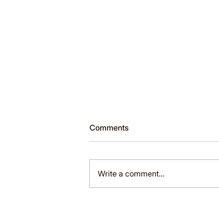
Comments
Write a comment...
:🌞 ĐỪNG ĐỂ MÙA HÈ TRỞ
THÀNH “KHOẢNG TRỐNG