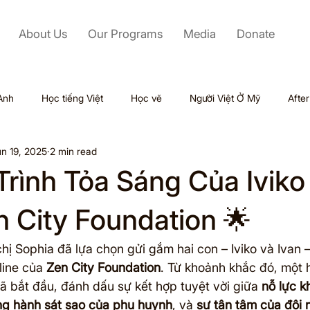
About Us
Our Programs
Media
Donate
Anh
Học tiếng Việt
Học vẽ
Người Việt Ở Mỹ
Afte
n 19, 2025
2 min read
Labor Day
Kỹ Năng Mềm
Mỹ
Black Friday
Trình Tỏa Sáng Của Iviko
Tết
Outsourcing
Valentine
Thiên tai
Du lịch
 City Foundation 🌟
hị Sophia đã lựa chọn gửi gắm hai con – Iviko và Ivan 
ol
line của 
Zen City Foundation
. Từ khoảnh khắc đó, một h
 bắt đầu, đánh dấu sự kết hợp tuyệt vời giữa 
nỗ lực 
ng hành sát sao của phụ huynh
, và 
sự tận tâm của đội 