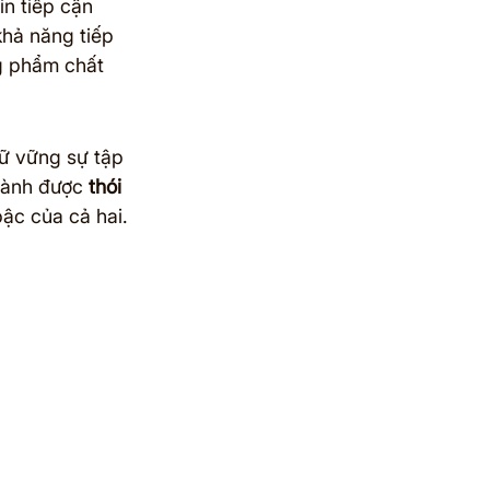
in tiếp cận 
khả năng tiếp 
ng phẩm chất 
iữ vững sự tập 
hành được 
thói 
bậc của cả hai.