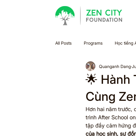
All Posts
Programs
Học tiếng 
Quanganh Dang
Ju
Bão
Halloween
Holiday
🌟 Hành 
Xu hướng học tập
Sách
Cùng Zen
Hơn hai năm trước, c
Summer Bridge
Back to scho
trình After School on
tập đầy cảm hứng đã
của học sinh, sự đồ