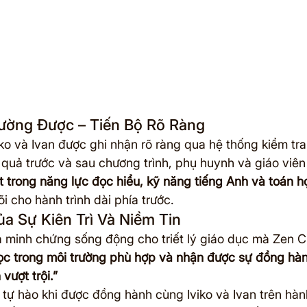
Lường Được – Tiến Bộ Rõ Ràng
iko và Ivan được ghi nhận rõ ràng qua hệ thống kiểm tr
 quả trước và sau chương trình, phụ huynh và giáo viên
rệt trong năng lực đọc hiểu, kỹ năng tiếng Anh và toán h
õi cho hành trình dài phía trước.
ủa Sự Kiên Trì Và Niềm Tin
là minh chứng sống động cho triết lý giáo dục mà Zen Ci
học trong môi trường phù hợp và nhận được sự đồng hà
vượt trội.”
tự hào khi được đồng hành cùng Iviko và Ivan trên hành