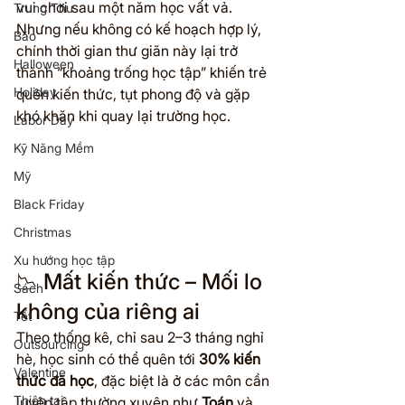
vui chơi sau một năm học vất vả. 
Trung Thu
Nhưng nếu không có kế hoạch hợp lý, 
Bão
chính thời gian thư giãn này lại trở 
Halloween
thành “khoảng trống học tập” khiến trẻ 
Holiday
quên kiến thức, tụt phong độ và gặp 
khó khăn khi quay lại trường học.
Labor Day
Kỹ Năng Mềm
Mỹ
Black Friday
Christmas
Xu hướng học tập
📉 Mất kiến thức – Mối lo 
Sách
không của riêng ai
Tết
Theo thống kê, chỉ sau 2–3 tháng nghỉ 
Outsourcing
hè, học sinh có thể quên tới 
30% kiến 
Valentine
thức đã học
, đặc biệt là ở các môn cần 
Thiên tai
luyện tập thường xuyên như 
Toán
 và 