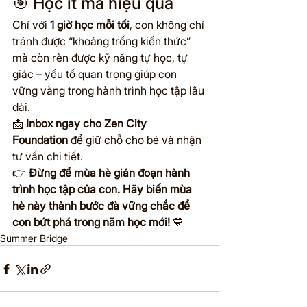
🎯 Học ít mà hiệu quả
Chỉ với 
1 giờ học mỗi tối
, con không chỉ 
tránh được “khoảng trống kiến thức” 
mà còn rèn được kỹ năng tự học, tự 
giác – yếu tố quan trọng giúp con 
vững vàng trong hành trình học tập lâu 
dài.
📩 
Inbox ngay cho Zen City 
Foundation
 để giữ chỗ cho bé và nhận 
tư vấn chi tiết.
👉 
Đừng để mùa hè gián đoạn hành 
trình học tập của con. Hãy biến mùa 
hè này thành bước đà vững chắc để 
con bứt phá trong năm học mới!
 💙
Summer Bridge