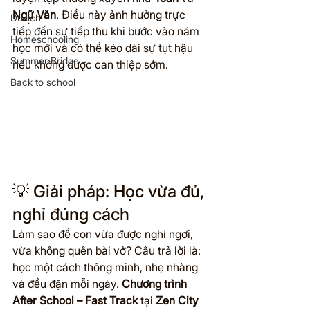
Ngữ Văn
. Điều này ảnh hưởng trực 
Du lịch
tiếp đến sự tiếp thu khi bước vào năm 
Homeschooling
học mới và có thể kéo dài sự tụt hậu 
Summer Bridge
nếu không được can thiệp sớm.
Back to school
💡 Giải pháp: Học vừa đủ, 
nghỉ đúng cách
Làm sao để con vừa được nghỉ ngơi, 
vừa không quên bài vở? Câu trả lời là: 
học một cách thông minh, nhẹ nhàng 
và đều đặn mỗi ngày. 
Chương trình 
After School – Fast Track
 tại 
Zen City 