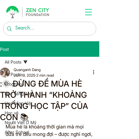
Post
All Posts
Quanganh Dang
All Posts
Jun 19, 2025
2 min read
:🌞 ĐỪNG ĐỂ MÙA HÈ
Programs
TRỞ THÀNH “KHOẢNG
Học tiếng Anh
Học tiếng Việt
TRỐNG HỌC TẬP” CỦA
Học vẽ
CON 📚
Người Việt Ở Mỹ
Mùa hè là khoảng thời gian mà mọi 
After School
đứa trẻ đều mong đợi – được nghỉ ngơi, 