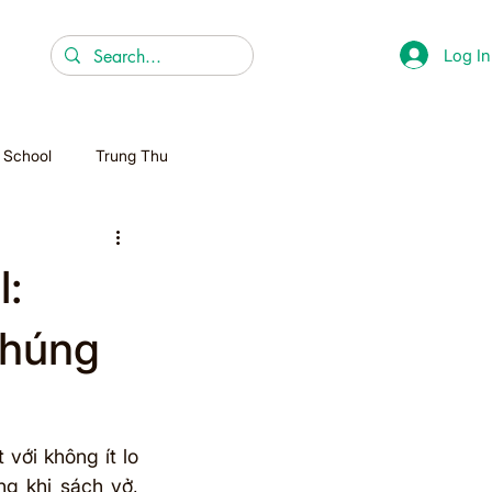
Log In
r School
Trung Thu
Christmas
l:
Homeschooling
Chúng
ới không ít lo 
g khi sách vở, 