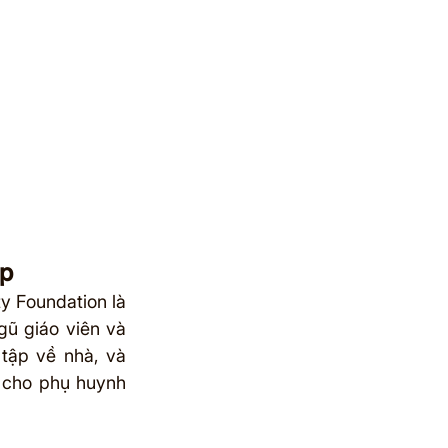
ập
y Foundation là 
ũ giáo viên và 
tập về nhà, và 
 cho phụ huynh 