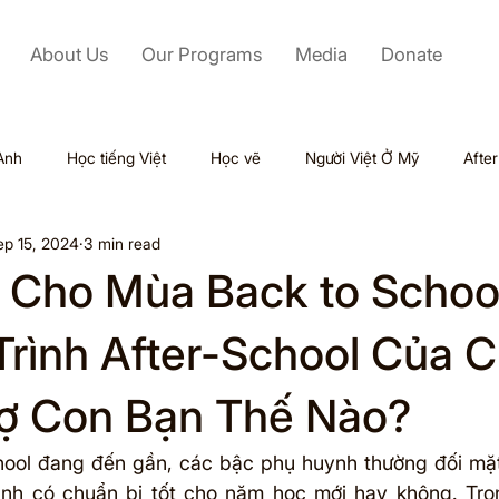
About Us
Our Programs
Media
Donate
Anh
Học tiếng Việt
Học vẽ
Người Việt Ở Mỹ
Afte
ep 15, 2024
3 min read
Labor Day
Kỹ Năng Mềm
Mỹ
Black Friday
 Cho Mùa Back to Schoo
Tết
Outsourcing
Valentine
Thiên tai
Du lịch
rình After-School Của 
rợ Con Bạn Thế Nào?
ol
ool đang đến gần, các bậc phụ huynh thường đối mặt v
ình có chuẩn bị tốt cho năm học mới hay không. Tron