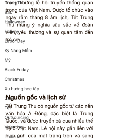
trong những lễ hội truyền thống quan 
Trung Thu
trọng của Việt Nam. Được tổ chức vào 
Bão
ngày rằm tháng 8 âm lịch, Tết Trung 
Halloween
Thu mang ý nghĩa sâu sắc về đoàn 
Holiday
viên, yêu thương và sự quan tâm đến 
trẻ em.
Labor Day
Kỹ Năng Mềm
Mỹ
Black Friday
Christmas
Xu hướng học tập
Nguồn gốc và lịch sử
Sách
Tết Trung Thu có nguồn gốc từ các nền 
Tết
văn hóa Á Đông, đặc biệt là Trung 
Outsourcing
Quốc, và được truyền bá qua nhiều thế 
Valentine
hệ ở Việt Nam. Lễ hội này gắn liền với 
hình ảnh của mặt trăng tròn và sáng 
Thiên tai