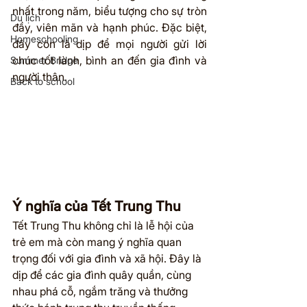
nhất trong năm, biểu tượng cho sự tròn 
Du lịch
đầy, viên mãn và hạnh phúc. Đặc biệt, 
Homeschooling
đây còn là dịp để mọi người gửi lời 
chúc tốt lành, bình an đến gia đình và 
Summer Bridge
người thân.
Back to school
Ý nghĩa của Tết Trung Thu
Tết Trung Thu không chỉ là lễ hội của 
trẻ em mà còn mang ý nghĩa quan 
trọng đối với gia đình và xã hội. Đây là 
dịp để các gia đình quây quần, cùng 
nhau phá cỗ, ngắm trăng và thưởng 