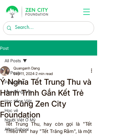
Post
All Posts
Quanganh Dang
All Posts
Sep 11, 2024
2 min read
Ý Nghĩa Tết Trung Thu và
Programs
Hành Trình Gắn Kết Trẻ
Học tiếng Anh
Học tiếng Việt
Em Cùng Zen City
Học vẽ
Foundation
Người Việt Ở Mỹ
Tết Trung Thu, hay còn gọi là "Tết 
After School
Thiếu Nhi" hay "Tết Trăng Rằm", là một 