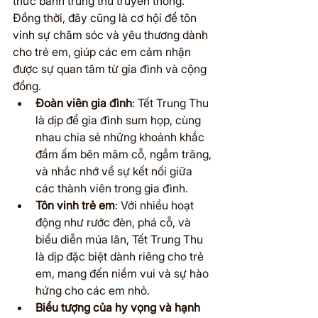
thức bánh trung thu truyền thống. 
Đồng thời, đây cũng là cơ hội để tôn 
vinh sự chăm sóc và yêu thương dành 
cho trẻ em, giúp các em cảm nhận 
được sự quan tâm từ gia đình và cộng 
đồng.
Đoàn viên gia đình
: Tết Trung Thu 
là dịp để gia đình sum họp, cùng 
nhau chia sẻ những khoảnh khắc 
đầm ấm bên mâm cỗ, ngắm trăng, 
và nhắc nhớ về sự kết nối giữa 
các thành viên trong gia đình.
Tôn vinh trẻ em
: Với nhiều hoạt 
động như rước đèn, phá cỗ, và 
biểu diễn múa lân, Tết Trung Thu 
là dịp đặc biệt dành riêng cho trẻ 
em, mang đến niềm vui và sự hào 
hứng cho các em nhỏ.
Biểu tượng của hy vọng và hạnh 