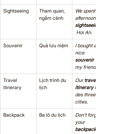
Sightseeing
Tham quan, 
We spent the 
ngắm cảnh
afternoon 
sightseeing
 Hoi An.
Souvenir
Quà lưu niệm
I bought a 
nice 
souvenir
 for 
my friend.
Travel 
Lịch trình du 
Our 
travel 
itinerary
lịch
itinerary
 inclu
des three 
cities.
Backpack
Ba lô du lịch
Don’t forget 
your 
backpack