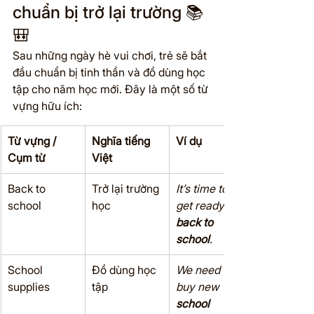
chuẩn bị trở lại trường 📚
🎒
Sau những ngày hè vui chơi, trẻ sẽ bắt 
đầu chuẩn bị tinh thần và đồ dùng học 
tập cho năm học mới. Đây là một số từ 
vựng hữu ích:
Từ vựng / 
Nghĩa tiếng 
Ví dụ
Cụm từ
Việt
Back to 
Trở lại trường 
It’s time to 
school
học
get ready for 
back to 
school
.
School 
Đồ dùng học 
We need to 
supplies
tập
buy new 
school 