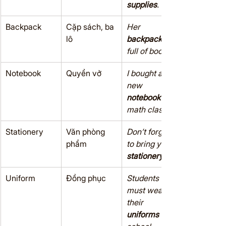
supplies
.
Backpack
Cặp sách, ba 
Her 
lô
backpack
full of books.
Notebook
Quyển vở
I bought a 
new 
notebook
 for 
math class.
Stationery
Văn phòng 
Don’t forget 
phẩm
to bring your 
stationery
Uniform
Đồng phục
Students 
must wear 
their 
uniforms
 to 