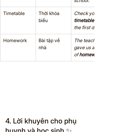
school.
Timetable
Thời khóa 
Check your 
biểu
timetable
 for 
the first day.
Homework
Bài tập về 
The teacher 
nhà
gave us a lot 
of 
homework
4. Lời khuyên cho phụ 
huynh và học sinh ✨