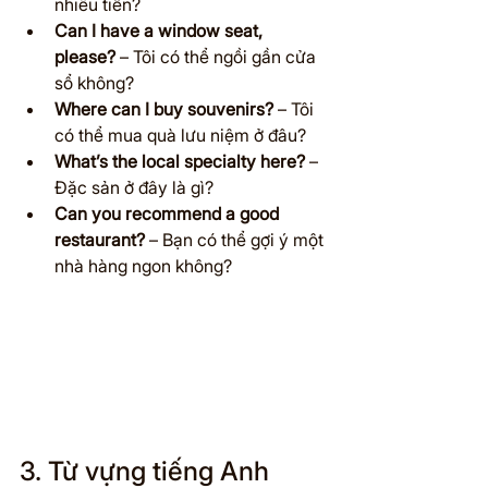
nhiêu tiền?
Can I have a window seat, 
please?
 – Tôi có thể ngồi gần cửa 
sổ không?
Where can I buy souvenirs?
 – Tôi 
có thể mua quà lưu niệm ở đâu?
What’s the local specialty here?
 – 
Đặc sản ở đây là gì?
Can you recommend a good 
restaurant?
 – Bạn có thể gợi ý một 
nhà hàng ngon không?
3. Từ vựng tiếng Anh 