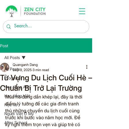
Post
All Posts
Quanganh Dang
All Posts
Sep 9, 2025
3 min read
Từ Vựng Du Lịch Cuối Hè –
Programs
Chuẩn Bị Trở Lại Trường
Học tiếng Anh
Học tiếng Việt
Mùa hè đang dần khép lại, đây là thời 
điểm lý tưởng để các gia đình tranh 
Học vẽ
thủ những chuyến du lịch cuối cùng 
Người Việt Ở Mỹ
trước khi bước vào năm học mới. Để 
After School
kỳ nghỉ thêm trọn vẹn và giúp trẻ có 