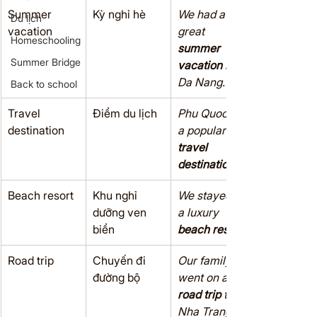
Summer 
Kỳ nghỉ hè
We had a 
Du lịch
vacation
great 
Homeschooling
summer 
Summer Bridge
vacation
 in 
Da Nang.
Back to school
Travel 
Điểm du lịch
Phu Quoc is 
destination
a popular 
travel 
destination
Beach resort
Khu nghỉ 
We stayed at 
dưỡng ven 
a luxury 
biển
beach resort
Road trip
Chuyến đi 
Our family 
đường bộ
went on a 
road trip
 to 
Nha Trang.