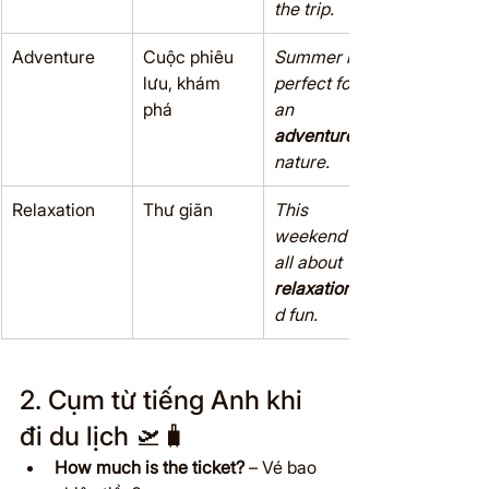
the trip.
Adventure
Cuộc phiêu 
Summer is 
lưu, khám 
perfect for 
phá
an 
adventure
nature.
Relaxation
Thư giãn
This 
weekend is 
all about 
relaxation
d fun.
2. Cụm từ tiếng Anh khi 
đi du lịch 🛫🧳
How much is the ticket?
 – Vé bao 