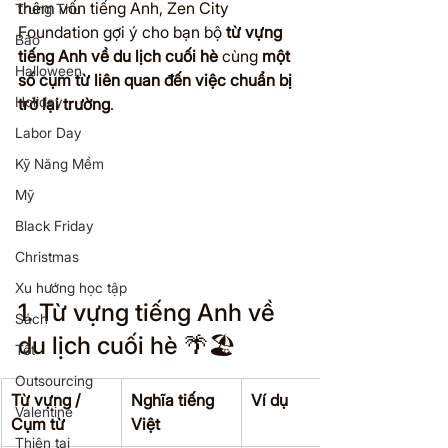
thêm vốn tiếng Anh, Zen City 
Trung Thu
Foundation gợi ý cho bạn bộ 
từ vựng 
Bão
tiếng Anh về du lịch cuối hè
 cùng 
một 
Halloween
số cụm từ liên quan đến việc chuẩn bị 
Holiday
trở lại trường
.
Labor Day
Kỹ Năng Mềm
Mỹ
Black Friday
Christmas
Xu hướng học tập
1. Từ vựng tiếng Anh về 
Sách
du lịch cuối hè 🌴🏖️
Tết
Outsourcing
Từ vựng / 
Nghĩa tiếng 
Ví dụ
Valentine
Cụm từ
Việt
Thiên tai