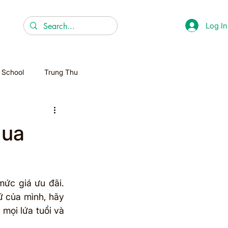
Log In
r School
Trung Thu
Christmas
Mua
Homeschooling
ức giá ưu đãi. 
ữ của mình, hãy 
ọi lứa tuổi và 