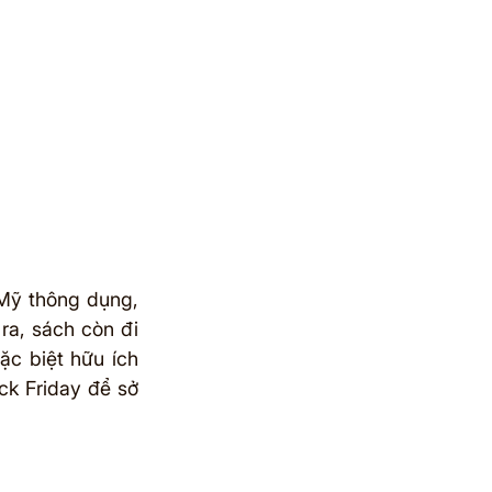
Mỹ thông dụng, 
ra, sách còn đi 
c biệt hữu ích 
k Friday để sở 