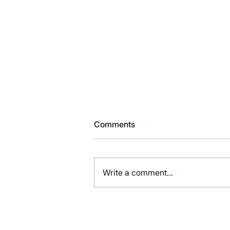
Comments
Write a comment...
Những Công Cụ Học Tập
Online Giảm Giá Black Friday
2024 Bạn Không Nên Bỏ Lỡ