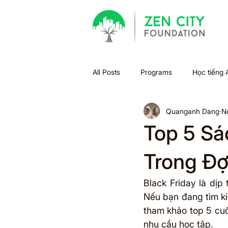
All Posts
Programs
Học tiếng 
Quanganh Dang
N
Bão
Halloween
Holiday
Top 5 Sá
Xu hướng học tập
Sách
Trong Đợ
Black Friday là dịp
Summer Bridge
Back to scho
Nếu bạn đang tìm ki
tham khảo top 5 cuố
nhu cầu học tập.