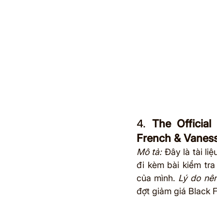
4. 
The Officia
French & Vanes
Mô tả:
 Đây là tài li
đi kèm bài kiểm tra
của mình. 
Lý do nê
đợt giảm giá Black F