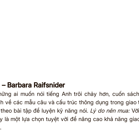
 – Barbara Raifsnider
ững ai muốn nói tiếng Anh trôi chảy hơn, cuốn sách
ch về các mẫu câu và cấu trúc thông dụng trong giao t
theo bài tập để luyện kỹ năng nói. 
Lý do nên mua:
 Vớ
ây là một lựa chọn tuyệt vời để nâng cao khả năng giao
.