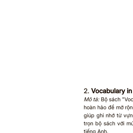
2. 
Vocabulary in
Mô tả:
 Bộ sách "Voc
hoàn hảo để mở rộng
giúp ghi nhớ từ vự
trọn bộ sách với mứ
tiếng Anh.