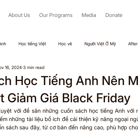
About Us
Our Programs
Media
Donate
Anh
Học tiếng Việt
Học vẽ
Người Việt Ở Mỹ
Afte
ov 16, 2024
3 min read
Labor Day
Kỹ Năng Mềm
Mỹ
Black Friday
ch Học Tiếng Anh Nên 
Tết
Outsourcing
Valentine
Thiên tai
Du lịch
t Giảm Giá Black Friday
 tuyệt vời để săn những cuốn sách học tiếng Anh với m
ol
ếm những tài liệu bổ ích để cải thiện kỹ năng ngoại ng
n sách sau đây, từ cơ bản đến nâng cao, phù hợp cho m