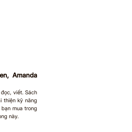
len, Amanda 
đọc, viết. Sách 
i thiện kỹ năng 
i bạn mua trong 
rọng này.