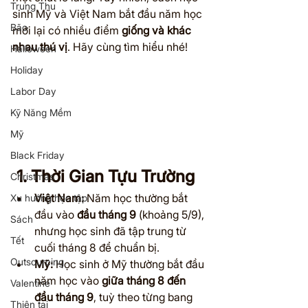
Trung Thu
sinh Mỹ và Việt Nam bắt đầu năm học 
Bão
mới lại có nhiều điểm 
giống và khác 
nhau thú vị
. Hãy cùng tìm hiểu nhé!
Halloween
Holiday
Labor Day
Kỹ Năng Mềm
Mỹ
Black Friday
1. Thời Gian Tựu Trường
Christmas
Việt Nam:
 Năm học thường bắt 
Xu hướng học tập
đầu vào 
đầu tháng 9
 (khoảng 5/9), 
Sách
nhưng học sinh đã tập trung từ 
Tết
cuối tháng 8 để chuẩn bị.
Outsourcing
Mỹ:
 Học sinh ở Mỹ thường bắt đầu 
năm học vào 
giữa tháng 8 đến 
Valentine
đầu tháng 9
, tuỳ theo từng bang 
Thiên tai