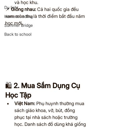
và học khu.
Du lịch
📌 
Giống nhau:
 Cả hai quốc gia đều 
xem mùa thu là thời điểm bắt đầu năm 
Homeschooling
học mới.
Summer Bridge
Back to school
🛍️ 
2. Mua Sắm Dụng Cụ 
Học Tập
Việt Nam:
 Phụ huynh thường mua 
sách giáo khoa, vở, bút, đồng 
phục tại nhà sách hoặc trường 
học. Danh sách đồ dùng khá giống 