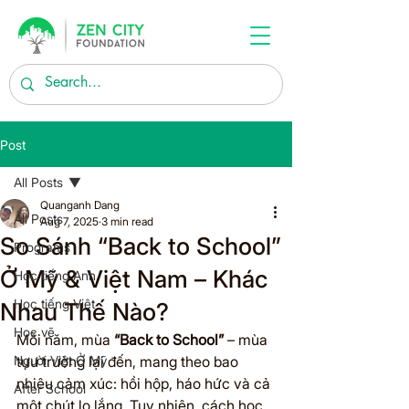
Post
All Posts
Quanganh Dang
All Posts
Aug 7, 2025
3 min read
So Sánh “Back to School”
Programs
Ở Mỹ & Việt Nam – Khác
Học tiếng Anh
Học tiếng Việt
Nhau Thế Nào?
Học vẽ
Mỗi năm, mùa 
“Back to School”
 – mùa 
Người Việt Ở Mỹ
tựu trường lại đến, mang theo bao 
nhiêu cảm xúc: hồi hộp, háo hức và cả 
After School
một chút lo lắng. Tuy nhiên, cách học 