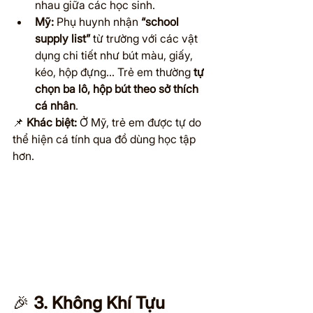
nhau giữa các học sinh.
Mỹ:
 Phụ huynh nhận 
“school 
supply list”
 từ trường với các vật 
dụng chi tiết như bút màu, giấy, 
kéo, hộp đựng… Trẻ em thường 
tự 
chọn ba lô, hộp bút theo sở thích 
cá nhân
.
📌 
Khác biệt:
 Ở Mỹ, trẻ em được tự do 
thể hiện cá tính qua đồ dùng học tập 
hơn.
🎉 
3. Không Khí Tựu 