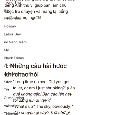
Trung Thu
tiếng Anh thú vị giúp bạn làm chủ 
Bão
cuộc trò chuyện và mang lại tiếng 
cười cho mọi người!
Halloween
Holiday
Labor Day
Kỹ Năng Mềm
Mỹ
Black Friday
1. Những câu hài hước 
Christmas
khi chào hỏi
Xu hướng học tập
"Long time no see! Did you get 
Sách
taller, or am I just shrinking?"
(Lâu 
Tết
quá không gặp! Bạn cao lên hay 
Outsourcing
tôi đang lùn đi vậy?)
Valentine
"What’s up? The sky, obviously!"
(Có chuyện gì vậy? Trời chứ gì 
Thiên tai