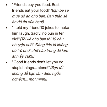
"Friends buy you food. Best 
friends eat your food!"
(Bạn bè sẽ 
mua đồ ăn cho bạn. Bạn thân sẽ 
ăn đồ ăn của bạn!)
"I told my friend 10 jokes to make 
him laugh. Sadly, no pun in ten 
did!"
(Tôi kể cho bạn tôi 10 câu 
chuyện cười. Đáng tiếc là không 
có trò chơi chữ nào trong đó làm 
anh ấy cười!)
"Good friends don’t let you do 
stupid things… alone!"
(Bạn tốt 
không để bạn làm điều ngốc 
nghếch… một mình!)