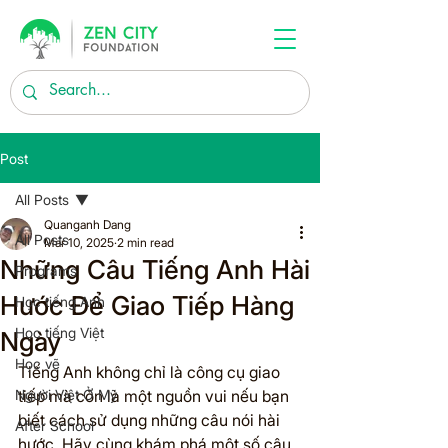
Post
All Posts
Quanganh Dang
All Posts
Mar 10, 2025
2 min read
Những Câu Tiếng Anh Hài
Programs
Hước Để Giao Tiếp Hàng
Học tiếng Anh
Học tiếng Việt
Ngày
Học vẽ
Tiếng Anh không chỉ là công cụ giao 
Người Việt Ở Mỹ
tiếp mà còn là một nguồn vui nếu bạn 
biết cách sử dụng những câu nói hài 
After School
hước. Hãy cùng khám phá một số câu 