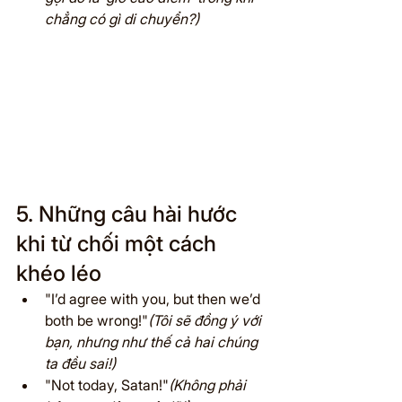
chẳng có gì di chuyển?)
5. Những câu hài hước 
khi từ chối một cách 
khéo léo
"I’d agree with you, but then we’d 
both be wrong!"
(Tôi sẽ đồng ý với 
bạn, nhưng như thế cả hai chúng 
ta đều sai!)
"Not today, Satan!"
(Không phải 