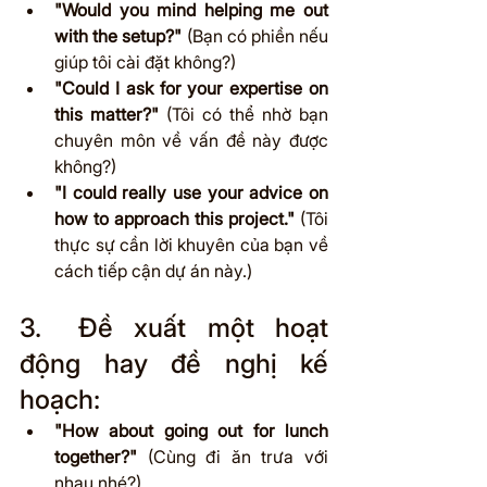
"Would you mind helping me out 
with the setup?"
 (Bạn có phiền nếu 
giúp tôi cài đặt không?)
"Could I ask for your expertise on 
this matter?"
 (Tôi có thể nhờ bạn 
chuyên môn về vấn đề này được 
không?)
"I could really use your advice on 
how to approach this project."
 (Tôi 
thực sự cần lời khuyên của bạn về 
cách tiếp cận dự án này.)
3.	Đề xuất một hoạt 
động hay đề nghị kế 
hoạch:
"How about going out for lunch 
together?"
 (Cùng đi ăn trưa với 
nhau nhé?)