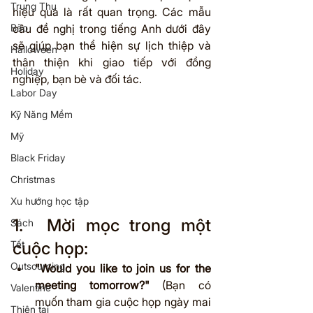
Trung Thu
hiệu quả là rất quan trọng. Các mẫu 
Bão
câu đề nghị trong tiếng Anh dưới đây 
sẽ giúp bạn thể hiện sự lịch thiệp và 
Halloween
thân thiện khi giao tiếp với đồng 
Holiday
nghiệp, bạn bè và đối tác.
Labor Day
Kỹ Năng Mềm
Mỹ
Black Friday
Christmas
Xu hướng học tập
1.	Mời mọc trong một 
Sách
cuộc họp:
Tết
Outsourcing
"Would you like to join us for the 
meeting tomorrow?"
 (Bạn có 
Valentine
muốn tham gia cuộc họp ngày mai 
Thiên tai