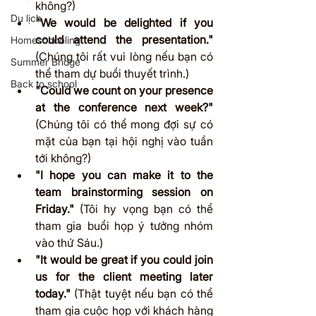
không?)
Du lịch
"We would be delighted if you 
could attend the presentation."
Homeschooling
(Chúng tôi rất vui lòng nếu bạn có 
Summer Bridge
thể tham dự buổi thuyết trình.)
Back to school
"Could we count on your presence 
at the conference next week?"
(Chúng tôi có thể mong đợi sự có 
mặt của bạn tại hội nghị vào tuần 
tới không?)
"I hope you can make it to the 
team brainstorming session on 
Friday."
 (Tôi hy vọng bạn có thể 
tham gia buổi họp ý tưởng nhóm 
vào thứ Sáu.)
"It would be great if you could join 
us for the client meeting later 
today."
 (Thật tuyệt nếu bạn có thể 
tham gia cuộc họp với khách hàng 