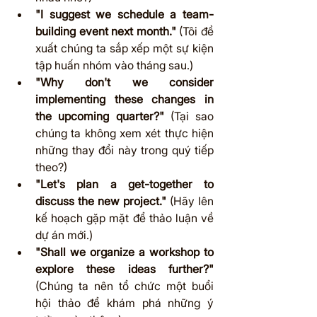
"I suggest we schedule a team-
building event next month."
 (Tôi đề 
xuất chúng ta sắp xếp một sự kiện 
tập huấn nhóm vào tháng sau.)
"Why don't we consider 
implementing these changes in 
the upcoming quarter?" 
(Tại sao 
chúng ta không xem xét thực hiện 
những thay đổi này trong quý tiếp 
theo?)
"Let's plan a get-together to 
discuss the new project."
 (Hãy lên 
kế hoạch gặp mặt để thảo luận về 
dự án mới.)
"Shall we organize a workshop to 
explore these ideas further?"
(Chúng ta nên tổ chức một buổi 
hội thảo để khám phá những ý 