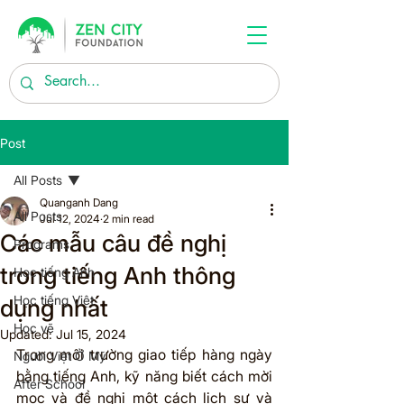
Post
All Posts
Quanganh Dang
All Posts
Jul 12, 2024
2 min read
Các mẫu câu đề nghị
Programs
trong tiếng Anh thông
Học tiếng Anh
Học tiếng Việt
dụng nhất
Học vẽ
Updated:
Jul 15, 2024
Trong môi trường giao tiếp hàng ngày 
Người Việt Ở Mỹ
bằng tiếng Anh, kỹ năng biết cách mời 
After School
mọc và đề nghị một cách lịch sự và 