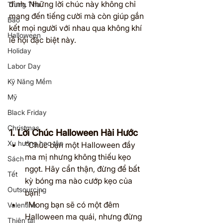
đình. Những lời chúc này không chỉ 
Trung Thu
mang đến tiếng cười mà còn giúp gắn 
Bão
kết mọi người với nhau qua không khí 
Halloween
lễ hội đặc biệt này.
Holiday
Labor Day
Kỹ Năng Mềm
Mỹ
Black Friday
Christmas
1. Lời Chúc Halloween Hài Hước
Xu hướng học tập
"Chúc bạn một Halloween đầy 
ma mị nhưng không thiếu kẹo 
Sách
ngọt. Hãy cẩn thận, đừng để bất 
Tết
kỳ bóng ma nào cướp kẹo của 
Outsourcing
bạn!"
"Mong bạn sẽ có một đêm 
Valentine
Halloween ma quái, nhưng đừng 
Thiên tai