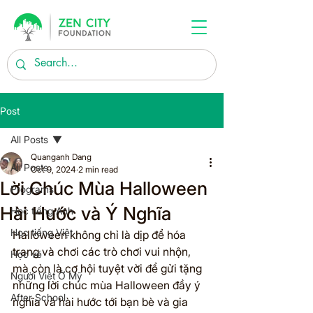
Post
All Posts
Quanganh Dang
All Posts
Oct 9, 2024
2 min read
Lời Chúc Mùa Halloween
Programs
Hài Hước và Ý Nghĩa
Học tiếng Anh
Học tiếng Việt
Halloween không chỉ là dịp để hóa 
trang và chơi các trò chơi vui nhộn, 
Học vẽ
mà còn là cơ hội tuyệt vời để gửi tặng 
Người Việt Ở Mỹ
những lời chúc mùa Halloween đầy ý 
After School
nghĩa và hài hước tới bạn bè và gia 