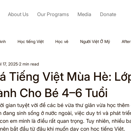
About Us
Our Programs
Media
Donate
Anh
Học tiếng Việt
Học vẽ
Người Việt Ở Mỹ
Afte
l 17, 2025
2 min read
Labor Day
Kỹ Năng Mềm
Mỹ
Black Friday
 Tiếng Việt Mùa Hè: Lớ
Tết
Outsourcing
Valentine
Thiên tai
Du lịch
ành Cho Bé 4–6 Tuổi
ời gian tuyệt vời để các bé vừa thư giãn vừa học thêm 
ol
nh đang sinh sống ở nước ngoài, việc duy trì và phát tri
 con em mình là điều rất quan trọng. Tuy nhiên, nhiều 
 nên bắt đầu từ đâu khi muốn dạy con học tiếng Việt.