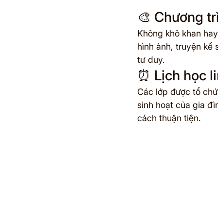
🎨 Chương tr
Không khô khan hay 
hình ảnh, truyện kể 
tư duy.
⏰ Lịch học l
Các lớp được tổ chứ
sinh hoạt của gia đì
cách thuận tiện.