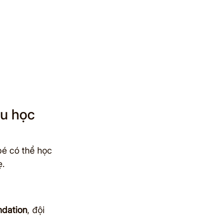
ầu học 
bé có thể học 
ẹ.
ndation
, đội 