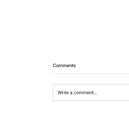
Comments
Write a comment...
📐 MÔN TOÁN TẠI ZEN CITY
FOUNDATION – HỌC MỖI
NGÀY, TIẾN BỘ MỖI TUẦN!