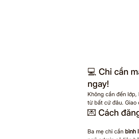
💻 Chỉ cần m
ngay!
Không cần đến lớp, k
từ bất cứ đâu. Giao
💌 Cách đăng
Ba mẹ chỉ cần 
bình 