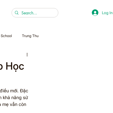
Log In
r School
Trung Thu
Christmas
p Học
Homeschooling
điều mới. Đặc 
ển khả năng sử 
ba mẹ vẫn còn 