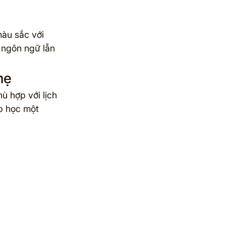
àu sắc với 
 ngôn ngữ lẫn 
mẹ
ù hợp với lịch 
p học một 