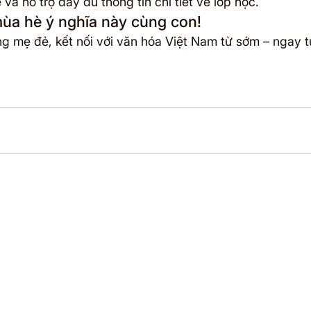
 và hỗ trợ đầy đủ thông tin chi tiết về lớp học.
ùa hè ý nghĩa này cùng con!
ếng mẹ đẻ, kết nối với văn hóa Việt Nam từ sớm – ngay 