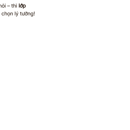
i – thì 
lớp 
a chọn lý tưởng!