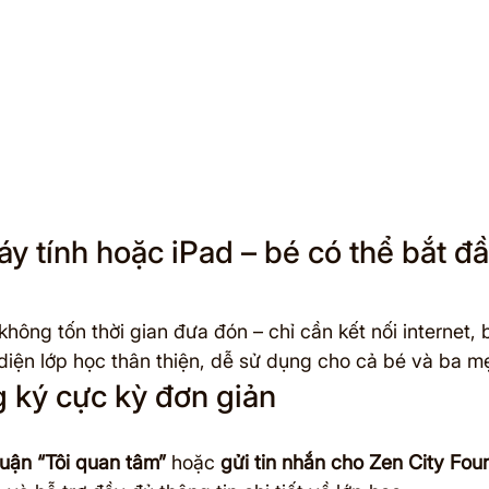
áy tính hoặc iPad – bé có thể bắt đ
hông tốn thời gian đưa đón – chỉ cần kết nối internet, 
 diện lớp học thân thiện, dễ sử dụng cho cả bé và ba m
 ký cực kỳ đơn giản
luận “Tôi quan tâm”
 hoặc 
gửi tin nhắn cho Zen City Fou