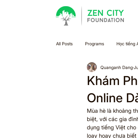
All Posts
Programs
Học tiếng 
Quanganh Dang
Ju
Bão
Halloween
Holiday
Khám Phá
Xu hướng học tập
Sách
Online D
Mùa hè là khoảng th
Summer Bridge
Back to scho
biệt, với các gia đì
dụng tiếng Việt cho
loay hoay chưa biết