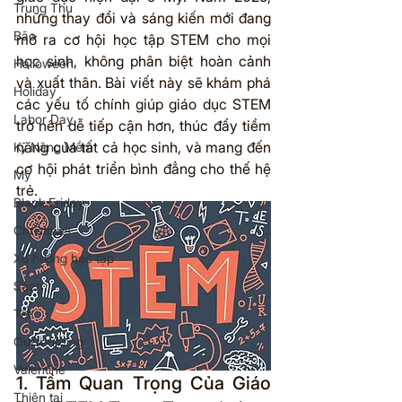
Trung Thu
những thay đổi và sáng kiến mới đang 
Bão
mở ra cơ hội học tập STEM cho mọi 
học sinh, không phân biệt hoàn cảnh 
Halloween
và xuất thân. Bài viết này sẽ khám phá 
Holiday
các yếu tố chính giúp giáo dục STEM 
Labor Day
trở nên dễ tiếp cận hơn, thúc đẩy tiềm 
năng của tất cả học sinh, và mang đến 
Kỹ Năng Mềm
cơ hội phát triển bình đẳng cho thế hệ 
Mỹ
trẻ.
Black Friday
Christmas
Xu hướng học tập
Sách
Tết
Outsourcing
Valentine
1. Tầm Quan Trọng Của Giáo 
Thiên tai