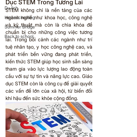
Dục STEM Trong Tương Lai
Du lịch
STEM không chỉ là nền tảng của các 
ngành nghề như khoa học, công nghệ 
Homeschooling
và kỹ thuật mà còn là chìa khóa để 
Summer Bridge
chuẩn bị cho những công việc tương 
Back to school
lai. Trong bối cảnh các ngành như trí 
tuệ nhân tạo, y học công nghệ cao, và 
phát triển bền vững đang phát triển, 
kiến thức STEM giúp học sinh sẵn sàng 
tham gia vào lực lượng lao động toàn 
cầu với sự tự tin và năng lực cao. Giáo 
dục STEM còn là công cụ để giải quyết 
các vấn đề lớn của xã hội, từ biến đổi 
khí hậu đến sức khỏe cộng đồng.