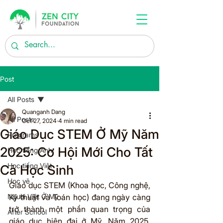
Post
All Posts
Quanganh Dang
All Posts
Oct 27, 2024
4 min read
Giáo Dục STEM Ở Mỹ Năm
Programs
2025: Cơ Hội Mới Cho Tất
Học tiếng Anh
Học tiếng Việt
Cả Học Sinh
Học vẽ
Giáo dục STEM (Khoa học, Công nghệ, 
Người Việt Ở Mỹ
Kỹ thuật và Toán học) đang ngày càng 
trở thành một phần quan trọng của 
After School
giáo dục hiện đại ở Mỹ. Năm 2025, 