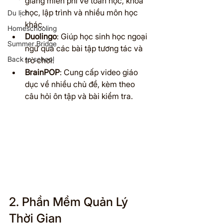
giảng miễn phí về toán học, khoa 
học, lập trình và nhiều môn học 
Du lịch
khác.
Homeschooling
Duolingo
: Giúp học sinh học ngoại 
Summer Bridge
ngữ qua các bài tập tương tác và 
Back to school
trò chơi.
BrainPOP
: Cung cấp video giáo 
dục về nhiều chủ đề, kèm theo 
câu hỏi ôn tập và bài kiểm tra.
2. Phần Mềm Quản Lý 
Thời Gian