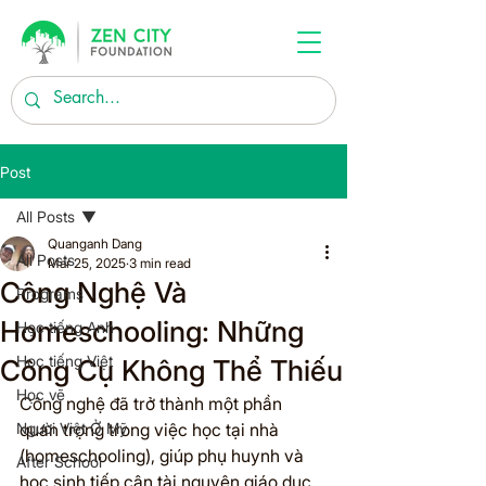
Post
All Posts
Quanganh Dang
All Posts
Mar 25, 2025
3 min read
Công Nghệ Và
Programs
Homeschooling: Những
Học tiếng Anh
Học tiếng Việt
Công Cụ Không Thể Thiếu
Học vẽ
Công nghệ đã trở thành một phần 
Người Việt Ở Mỹ
quan trọng trong việc học tại nhà 
(homeschooling), giúp phụ huynh và 
After School
học sinh tiếp cận tài nguyên giáo dục 