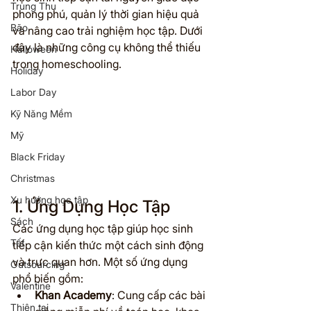
Trung Thu
phong phú, quản lý thời gian hiệu quả 
Bão
và nâng cao trải nghiệm học tập. Dưới 
đây là những công cụ không thể thiếu 
Halloween
trong homeschooling.
Holiday
Labor Day
Kỹ Năng Mềm
Mỹ
Black Friday
Christmas
Xu hướng học tập
1. Ứng Dụng Học Tập
Sách
Các ứng dụng học tập giúp học sinh 
Tết
tiếp cận kiến thức một cách sinh động 
và trực quan hơn. Một số ứng dụng 
Outsourcing
phổ biến gồm:
Valentine
Khan Academy
: Cung cấp các bài 
Thiên tai