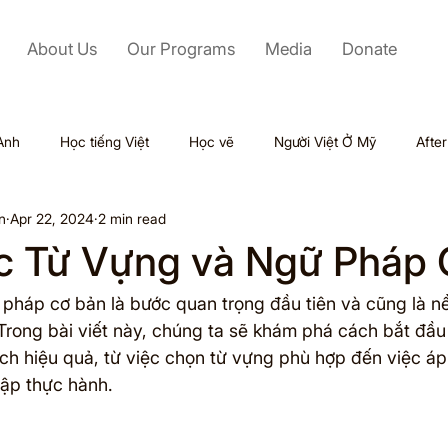
About Us
Our Programs
Media
Donate
Anh
Học tiếng Việt
Học vẽ
Người Việt Ở Mỹ
Afte
n
Apr 22, 2024
2 min read
Labor Day
Kỹ Năng Mềm
Mỹ
Black Friday
c Từ Vựng và Ngữ Pháp 
Tết
Outsourcing
Valentine
Thiên tai
Du lịch
pháp cơ bản là bước quan trọng đầu tiên và cũng là n
 Trong bài viết này, chúng ta sẽ khám phá cách bắt đầu
h hiệu quả, từ việc chọn từ vựng phù hợp đến việc á
ol
tập thực hành.