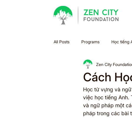
All Posts
Programs
Học tiếng 
Zen City Foundatio
Bão
Halloween
Holiday
Cách Họ
Xu hướng học tập
Sách
Học từ vựng và ngữ 
việc học tiếng Anh.
và ngữ pháp một các
Summer Bridge
Back to scho
pháp trong các bài 