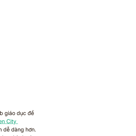
b giáo dục để 
n City 
ên dễ dàng hơn.