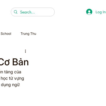
Log In
r School
Trung Thu
Christmas
Cơ Bản
Homeschooling
ền tảng của 
 học từ vựng 
p dụng ngữ 