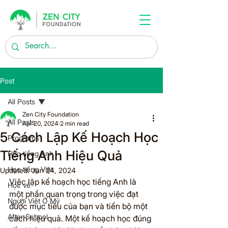
Post
All Posts
Zen City Foundation
All Posts
Apr 20, 2024
2 min read
5 Cách Lập Kế Hoạch Học
Programs
Tiếng Anh Hiệu Quả
Học tiếng Anh
Học tiếng Việt
Updated:
Jun 24, 2024
Việc lập kế hoạch học tiếng Anh là 
Học vẽ
một phần quan trọng trong việc đạt 
Người Việt Ở Mỹ
được mục tiêu của bạn và tiến bộ một 
After School
cách hiệu quả. Một kế hoạch học đúng 