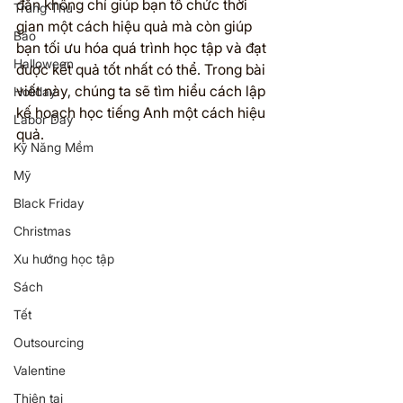
đắn không chỉ giúp bạn tổ chức thời 
Trung Thu
gian một cách hiệu quả mà còn giúp 
Bão
bạn tối ưu hóa quá trình học tập và đạt 
Halloween
được kết quả tốt nhất có thể. Trong bài 
viết này, chúng ta sẽ tìm hiểu cách lập 
Holiday
kế hoạch học tiếng Anh một cách hiệu 
Labor Day
quả.
Kỹ Năng Mềm
Mỹ
Black Friday
Christmas
Xu hướng học tập
Sách
Tết
Outsourcing
Valentine
Thiên tai