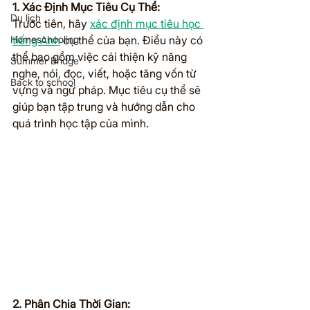
1. Xác Định Mục Tiêu Cụ Thể:
Du lịch
Trước tiên, hãy 
xác định mục tiêu học 
Homeschooling
tiếng Anh
 cụ thể của bạn. Điều này có 
thể bao gồm việc cải thiện kỹ năng 
Summer Bridge
nghe, nói, đọc, viết, hoặc tăng vốn từ 
Back to school
vựng và ngữ pháp. Mục tiêu cụ thể sẽ 
giúp bạn tập trung và hướng dẫn cho 
quá trình học tập của mình.
2. Phân Chia Thời Gian: