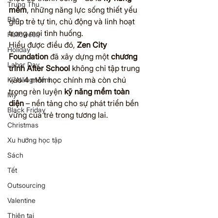
Trung Thu
mềm
, những năng lực sống thiết yếu 
Bão
giúp trẻ tự tin, chủ động và linh hoạt 
trong mọi tình huống.
Halloween
Hiểu được điều đó, 
Zen City 
Holiday
Foundation
 đã xây dựng một 
chương 
Labor Day
trình After School
 không chỉ tập trung 
vào 4 môn học chính mà còn chú 
Kỹ Năng Mềm
trọng rèn luyện 
kỹ năng mềm toàn 
Mỹ
diện
 – nền tảng cho sự phát triển bền 
Black Friday
vững của trẻ trong tương lai.
Christmas
Xu hướng học tập
Sách
Tết
Outsourcing
Valentine
Thiên tai