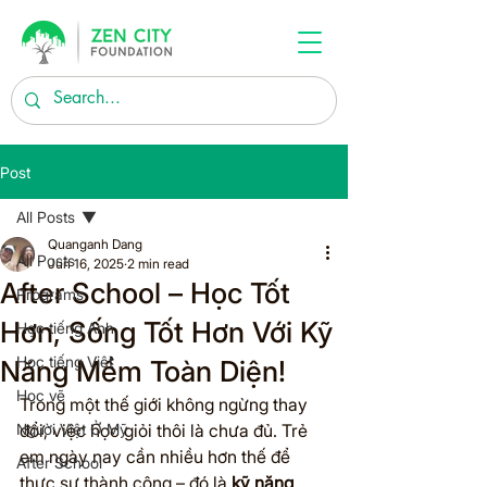
Post
All Posts
Quanganh Dang
All Posts
Jun 16, 2025
2 min read
After School – Học Tốt
Programs
Hơn, Sống Tốt Hơn Với Kỹ
Học tiếng Anh
Học tiếng Việt
Năng Mềm Toàn Diện!
Học vẽ
Trong một thế giới không ngừng thay 
Người Việt Ở Mỹ
đổi, việc học giỏi thôi là chưa đủ. Trẻ 
em ngày nay cần nhiều hơn thế để 
After School
thực sự thành công – đó là 
kỹ năng 