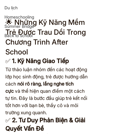
Du lịch
Homeschooling
🌟 Những Kỹ Năng Mềm 
Summer Bridge
Trẻ Được Trau Dồi Trong 
Back to school
Chương Trình After 
School
✅ 
1. Kỹ Năng Giao Tiếp
Từ thảo luận nhóm đến các hoạt động 
lớp học sinh động, trẻ được hướng dẫn 
cách 
nói rõ ràng, lắng nghe tích 
cực
 và thể hiện quan điểm một cách 
tự tin. Đây là bước đầu giúp trẻ kết nối 
tốt hơn với bạn bè, thầy cô và môi 
trường xung quanh.
✅ 
2. Tư Duy Phản Biện & Giải 
Quyết Vấn Đề