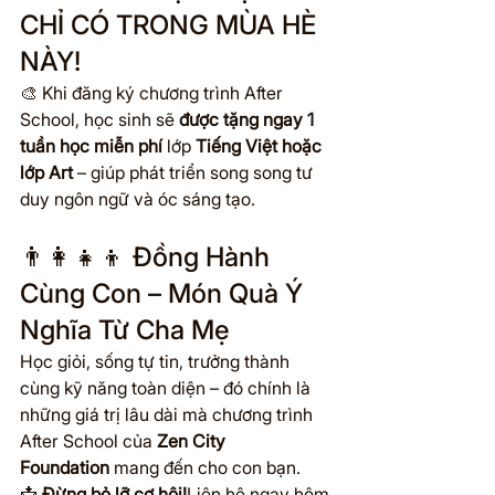
CHỈ CÓ TRONG MÙA HÈ 
NÀY!
🎨 Khi đăng ký chương trình After 
School, học sinh sẽ 
được tặng ngay 1 
tuần học miễn phí
 lớp 
Tiếng Việt hoặc 
lớp Art
 – giúp phát triển song song tư 
duy ngôn ngữ và óc sáng tạo.
👨‍👩‍👧‍👦 Đồng Hành 
Cùng Con – Món Quà Ý 
Nghĩa Từ Cha Mẹ
Học giỏi, sống tự tin, trưởng thành 
cùng kỹ năng toàn diện – đó chính là 
những giá trị lâu dài mà chương trình 
After School của 
Zen City 
Foundation
 mang đến cho con bạn.
📩 
Đừng bỏ lỡ cơ hội!
Liên hệ ngay hôm 