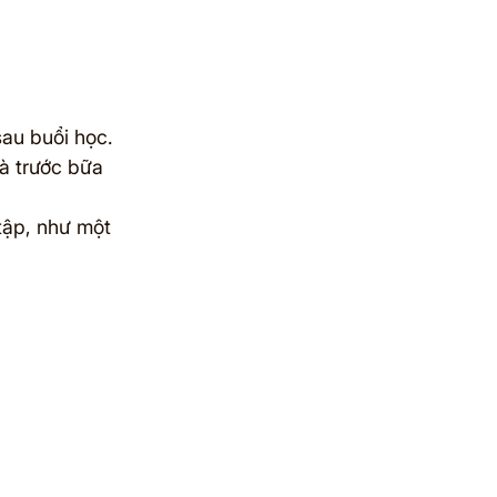
sau buổi học.
hà trước bữa 
tập, như một 