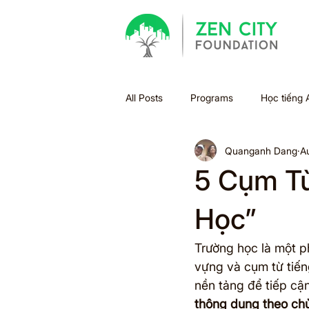
All Posts
Programs
Học tiếng 
Quanganh Dang
A
Bão
Halloween
Holiday
5 Cụm Từ
Xu hướng học tập
Sách
Học”
Trường học là một p
Summer Bridge
Back to scho
vựng và cụm từ tiếng
nền tảng để tiếp cận 
thông dụng theo chủ