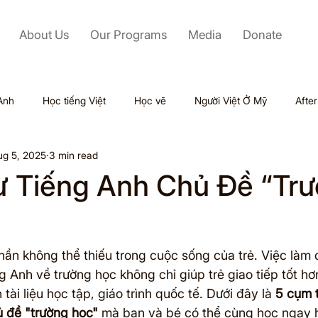
About Us
Our Programs
Media
Donate
Anh
Học tiếng Việt
Học vẽ
Người Việt Ở Mỹ
Afte
ug 5, 2025
3 min read
Labor Day
Kỹ Năng Mềm
Mỹ
Black Friday
 Tiếng Anh Chủ Đề “Tr
Tết
Outsourcing
Valentine
Thiên tai
Du lịch
hần không thể thiếu trong cuộc sống của trẻ. Việc làm 
ol
 Anh về trường học không chỉ giúp trẻ giao tiếp tốt hơ
tài liệu học tập, giáo trình quốc tế. Dưới đây là 
5 cụm t
 đề "trường học"
 mà bạn và bé có thể cùng học ngay 