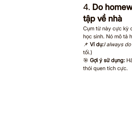
4. 
Do homewo
tập về nhà
Cụm từ này cực kỳ q
học sinh. Nó mô tả 
📌 
Ví dụ:
I always do
tối.)
🎯 
Gợi ý sử dụng:
 H
thói quen tích cực.