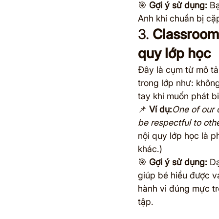
🎯 
Gợi ý sử dụng:
 B
Anh khi chuẩn bị cặ
3. 
Classroom 
quy lớp học
Đây là cụm từ mô tả
trong lớp như: không
tay khi muốn phát bi
📌 
Ví dụ:
One of our c
be respectful to oth
nội quy lớp học là p
khác.)
🎯 
Gợi ý sử dụng:
 D
giúp bé hiểu được va
hành vi đúng mực tr
tập.