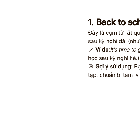
1. 
Back to sch
Đây là cụm từ rất qu
sau kỳ nghỉ dài (như
📌 
Ví dụ:
It’s time to
học sau kỳ nghỉ hè.)
🎯 
Gợi ý sử dụng:
 B
tập, chuẩn bị tâm l