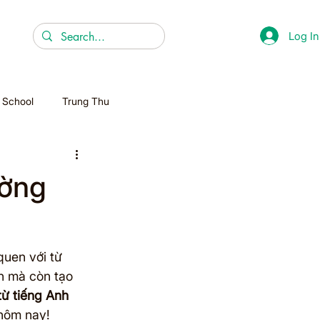
Log In
r School
Trung Thu
Christmas
ường
Homeschooling
quen với từ 
n mà còn tạo 
ừ tiếng Anh 
hôm nay!