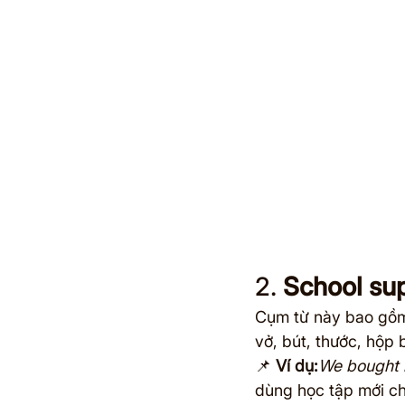
2. 
School sup
Cụm từ này bao gồm 
vở, bút, thước, hộp
📌 
Ví dụ:
We bought n
dùng học tập mới c