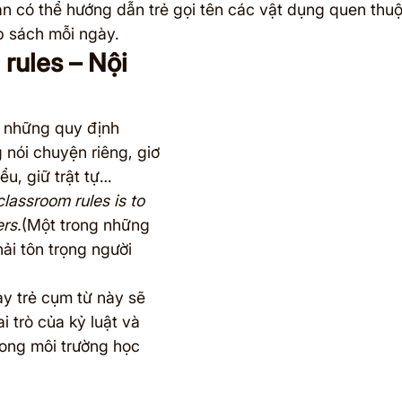
ạn có thể hướng dẫn trẻ gọi tên các vật dụng quen thuộ
p sách mỗi ngày.
rules – Nội 
 những quy định 
 nói chuyện riêng, giơ 
ểu, giữ trật tự…
lassroom rules is to 
ers.
(Một trong những 
hải tôn trọng người 
ạy trẻ cụm từ này sẽ 
i trò của kỷ luật và 
ong môi trường học 