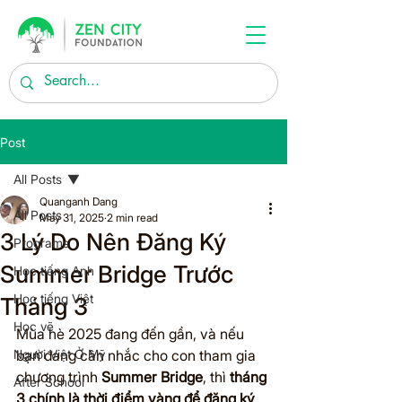
Post
All Posts
Quanganh Dang
All Posts
May 31, 2025
2 min read
3 Lý Do Nên Đăng Ký
Programs
Summer Bridge Trước
Học tiếng Anh
Học tiếng Việt
Tháng 3
Học vẽ
Mùa hè 2025 đang đến gần, và nếu 
Người Việt Ở Mỹ
bạn đang cân nhắc cho con tham gia 
chương trình 
Summer Bridge
, thì 
tháng 
After School
3 chính là thời điểm vàng để đăng ký
. 