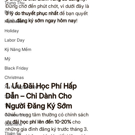
Trung Thu
Đừng chờ đến phút chót, vì dưới đây là 
Bão
3 lý do thuyết phục nhất
 để bạn quyết 
định 
đăng ký sớm ngay hôm nay
!
Halloween
Holiday
Labor Day
Kỹ Năng Mềm
Mỹ
Black Friday
Christmas
1. Ưu Đãi Học Phí Hấp 
Xu hướng học tập
Dẫn – Chỉ Dành Cho 
Sách
Người Đăng Ký Sớm
Tết
Nhiều trung tâm thường có chính sách 
Outsourcing
ưu đãi học phí lên đến 10-20%
 cho 
Valentine
những gia đình đăng ký trước tháng 3. 
Thiên tai