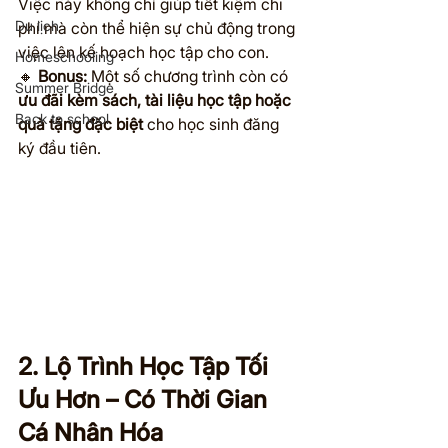
Việc này không chỉ giúp tiết kiệm chi 
Du lịch
phí mà còn thể hiện sự chủ động trong 
việc lên kế hoạch học tập cho con.
Homeschooling
🔸 
Bonus:
 Một số chương trình còn có 
Summer Bridge
ưu đãi kèm sách, tài liệu học tập hoặc 
Back to school
quà tặng đặc biệt
 cho học sinh đăng 
ký đầu tiên.
2. Lộ Trình Học Tập Tối 
Ưu Hơn – Có Thời Gian 
Cá Nhân Hóa