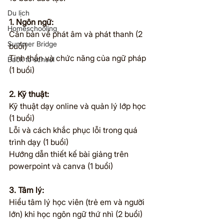
Du lịch
1. Ngôn ngữ:
Homeschooling
Căn bản về phát âm và phát thanh (2 
Summer Bridge
buổi)
Tinh thần và chức năng của ngữ pháp 
Back to school
(1 buổi)
2. Kỹ thuật:
Kỹ thuật dạy online và quản lý lớp học 
(1 buổi)
Lỗi và cách khắc phục lỗi trong quá 
trình dạy (1 buổi)
Hướng dẫn thiết kế bài giảng trên 
powerpoint và canva (1 buổi)
3. Tâm lý:
Hiểu tâm lý học viên (trẻ em và người 
lớn) khi học ngôn ngữ thứ nhì (2 buổi)