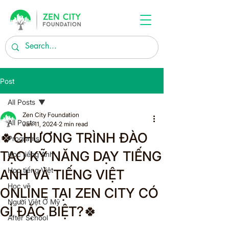
Post
All Posts
Zen City Foundation
All Posts
Jan 11, 2024
2 min read
🍀CHƯƠNG TRÌNH ĐÀO
Programs
TẠO KỸ NĂNG DẠY TIẾNG
Học tiếng Anh
Học tiếng Việt
ANH VÀ TIẾNG VIỆT
Học vẽ
ONLINE TẠI ZEN CITY CÓ
Người Việt Ở Mỹ
GÌ ĐẶC BIỆT?🍀
After School