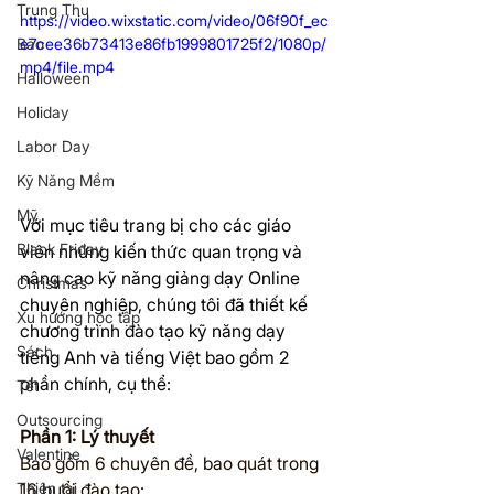
Trung Thu
https://video.wixstatic.com/video/06f90f_ec
Bão
e7cee36b73413e86fb1999801725f2/1080p/
mp4/file.mp4
Halloween
Holiday
Labor Day
Kỹ Năng Mềm
Mỹ
Với mục tiêu trang bị cho các giáo 
Black Friday
viên những kiến thức quan trọng và 
nâng cao kỹ năng giảng dạy Online 
Christmas
chuyên nghiệp, chúng tôi đã thiết kế 
Xu hướng học tập
chương trình đào tạo kỹ năng dạy 
Sách
tiếng Anh và tiếng Việt bao gồm 2 
phần chính, cụ thể:
Tết
Outsourcing
Phần 1: Lý thuyết
Valentine
Bao gồm 6 chuyên đề, bao quát trong 
16 buổi đào tạo:
Thiên tai