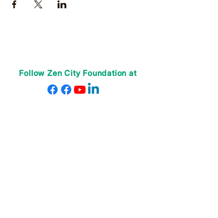
Follow Zen City Foundation at
ABOUT US
Our Teachers
Our Staff
Contact Us
Donate
PROGRAMS