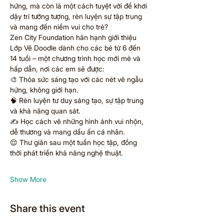
hứng, mà còn là một cách tuyệt vời để khơi 
dậy trí tưởng tượng, rèn luyện sự tập trung 
và mang đến niềm vui cho trẻ?
Zen City Foundation hân hạnh giới thiệu 
Lớp Vẽ Doodle dành cho các bé từ 6 đến 
14 tuổi – một chương trình học mới mẻ và 
hấp dẫn, nơi các em sẽ được:
🎨 Thỏa sức sáng tạo với các nét vẽ ngẫu 
hứng, không giới hạn.
🧠 Rèn luyện tư duy sáng tạo, sự tập trung 
và khả năng quan sát.
✍️ Học cách vẽ những hình ảnh vui nhộn, 
dễ thương và mang dấu ấn cá nhân.
😌 Thư giãn sau một tuần học tập, đồng 
thời phát triển khả năng nghệ thuật.
Show More
Share this event