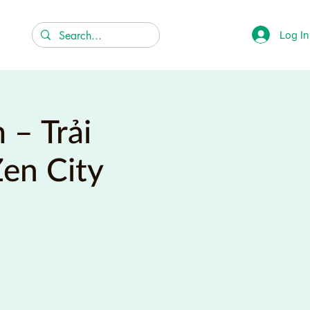
Log In
 – Trải
en City