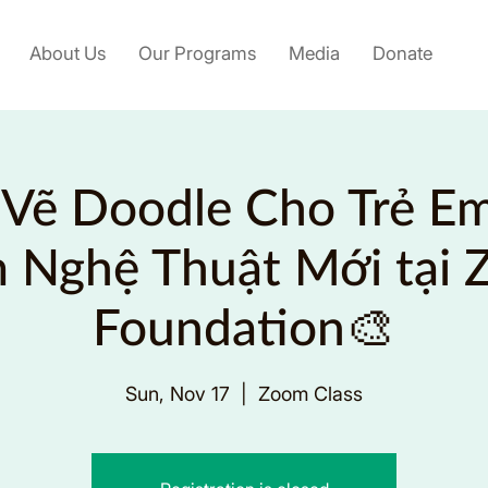
About Us
Our Programs
Media
Donate
Vẽ Doodle Cho Trẻ Em
 Nghệ Thuật Mới tại Z
Foundation🎨
Sun, Nov 17
  |  
Zoom Class