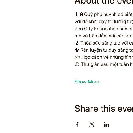
About the eve
👩‍🏫Quý phụ huynh có biết
vời để khơi dậy trí tưởng t
Zen City Foundation hân hạ
mẻ và hấp dẫn, nơi các em
🎨 Thỏa sức sáng tạo với c
🧠 Rèn luyện tư duy sáng tạ
✍️ Học cách vẽ những hình
😌 Thư giãn sau một tuần họ
Show More
Share this eve