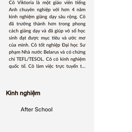
Cô Viktoria là một giáo viên tiếng 
Anh chuyên nghiệp với hơn 4 năm 
kinh nghiệm giảng dạy sâu rộng. Cô 
đã trưởng thành hơn trong phong 
cách giảng dạy và đã giúp vô số học 
sinh đạt được mục tiêu và ước mơ 
của mình. Cô tốt nghiệp Đại học Sư 
phạm Nhà nước Belarus và có chứng 
chỉ TEFL/TESOL. Cô có kinh nghiệm 
quốc tế. Cô làm việc trực tuyến tại 
công ty Skyeng và 2 năm qua cô 
sống và làm việc tại Châu Á.

Kinh nghiệm
Triết lý của cô tập trung vào một số 
khái niệm – công bằng, bình đẳng và 
After School
tích cực. Cô tin rằng tất cả học sinh 
đều phải được đối xử công bằng và 
được trao cơ hội bình đẳng, đồng 
thời giáo viên phải nỗ lực tạo ra bầu 