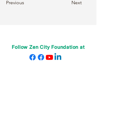
Previous
Next
không khí vui vẻ, phù hợp để học 
tập.

Cô mong muốn được học với bạn.
Follow Zen City Foundation at
VỀ CHÚNG TÔI
Giáo viên của chúng tôi
Nhân viên của chúng tôi
Quyên góp
Donate
CHƯƠNG TRÌNH