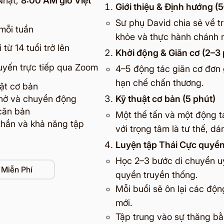
Nhật,
8:00 AM giờ Việt
Giới thiệu & Định hướng (
Sư phụ David chia sẻ về tr
 mỗi tuần
khỏe và thực hành chánh 
từ 14 tuổi trở lên
Khởi động & Giãn cơ (2–3 
tuyến trực tiếp qua Zoom
4–5 động tác giãn cơ đơn 
hạn chế chấn thương.
uật cơ bản
thở và chuyển động
Kỹ thuật cơ bản (5 phút)
căn bản
Một thế tấn và một động t
 thần và khả năng tập
với trọng tâm là tư thế, d
Luyện tập Thái Cực quyền
Học 2–3 bước di chuyển u
Miễn Phí
quyền truyền thống.
Mỗi buổi sẽ ôn lại các độ
mới.
Tập trung vào sự thăng bằn