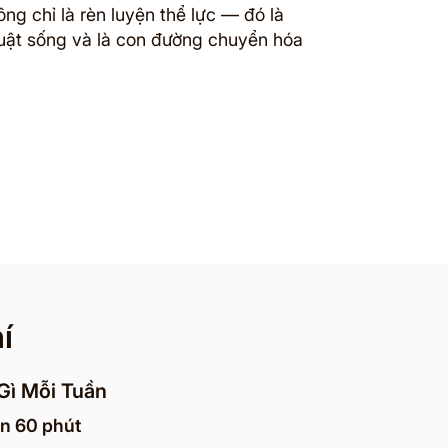
ng chỉ là rèn luyện thể lực — đó là
luật sống và là con đường chuyển hóa
í
Gì Mỗi Tuần
ến 60 phút