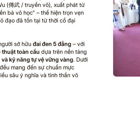
u (傳武 / truyền võ), xuất phát từ
ền bá võ học" – thể hiện trọn vẹn
õ đạo đã tồn tại từ thời cổ đại
người sở hữu
đai đen 5 đẳng
– với
 thuật toàn cầu
dựa trên nền tảng
h và kỹ năng tự vệ vững vàng
. Dưới
c đều mang đến sự chuẩn mực
hiều sâu ý nghĩa và tinh thần võ