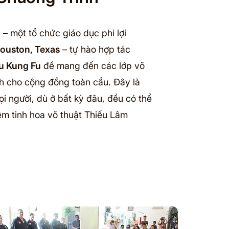
n
– một tổ chức giáo dục phi lợi
ouston, Texas
– tự hào hợp tác
u Kung Fu
để mang đến các lớp võ
nh cho cộng đồng toàn cầu. Đây là
ọi người, dù ở bất kỳ đâu, đều có thể
iệm tinh hoa võ thuật Thiếu Lâm