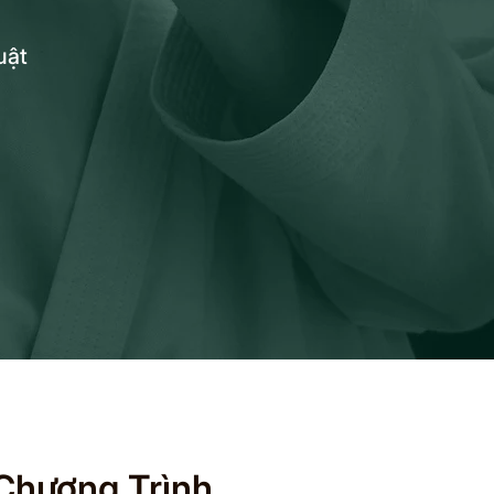
uật
 Chương Trình