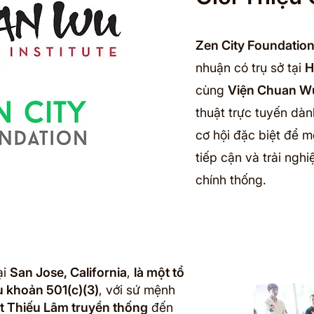
Zen City Foundatio
nhuận có trụ sở tại
H
cùng
Viện Chuan W
thuật trực tuyến dà
cơ hội đặc biệt để m
tiếp cận và trải ngh
chính thống.
ại
San Jose, California
,
là một tổ
u khoản 501(c)(3)
, với sứ mệnh
t Thiếu Lâm truyền thống
đến