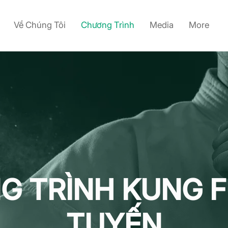
Về Chúng Tôi
Chương Trình
Media
More
G TRÌNH KUNG F
TUYẾN