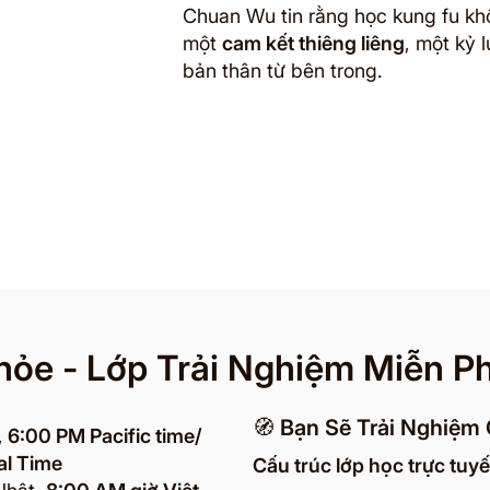
Chuan Wu tin rằng học kung fu khô
một
cam kết thiêng liêng
, một kỷ 
bản thân từ bên trong.
hỏe - Lớp Trải Nghiệm Miễn Ph
🧭 Bạn Sẽ Trải Nghiệm 
,
6:00 PM Pacific time/
al Time
Cấu trúc lớp học trực tuy