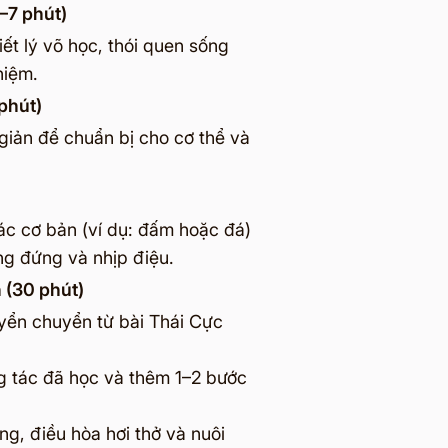
5–7 phút)
iết lý võ học, thói quen sống
niệm.
phút)
giản để chuẩn bị cho cơ thể và
ác cơ bản (ví dụ: đấm hoặc đá)
áng đứng và nhịp điệu.
 (30 phút)
yển chuyển từ bài Thái Cực
ng tác đã học và thêm 1–2 bước
g, điều hòa hơi thở và nuôi