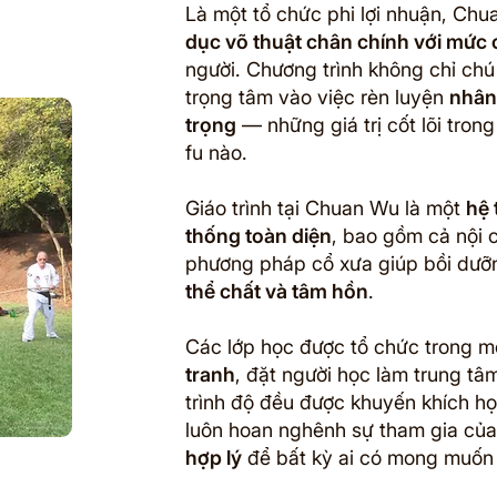
Là một tổ chức phi lợi nhuận, C
dục võ thuật chân chính với mức ch
người. Chương trình không chỉ chú
trọng tâm vào việc rèn luyện
nhân 
trọng
— những giá trị cốt lõi tron
fu nào.
Giáo trình tại Chuan Wu là một
hệ 
thống toàn diện
, bao gồm cả nội 
phương pháp cổ xưa giúp bồi dưỡ
thể chất và tâm hồn
.
Các lớp học được tổ chức trong m
tranh
, đặt người học làm trung tâm
trình độ đều được khuyến khích họ
luôn hoan nghênh sự tham gia của 
hợp lý
để bất kỳ ai có mong muốn h