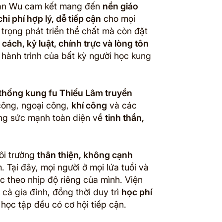
huan Wu cam kết mang đến
nền giáo
i phí hợp lý, dễ tiếp cận
cho mọi
 trọng phát triển thể chất mà còn đặt
cách, kỷ luật, chính trực và lòng tôn
g hành trình của bất kỳ người học kung
thống kung fu Thiếu Lâm truyền
công, ngoại công,
khí công
và các
ng sức mạnh toàn diện về
tinh thần,
ôi trường
thân thiện, không cạnh
. Tại đây, mọi người ở mọi lứa tuổi và
c theo nhịp độ riêng của mình. Viện
cả gia đình, đồng thời duy trì
học phí
ọc tập đều có cơ hội tiếp cận.