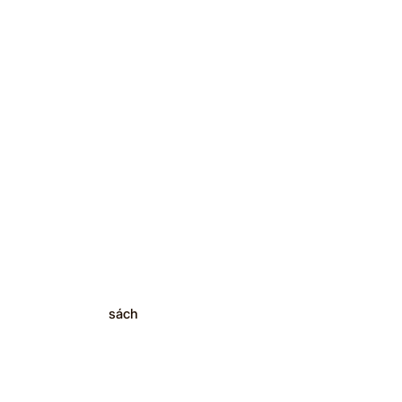
​TRUYỀN
THÔNG
Publications
ờ học
sách
Blog
Giấy chứng nhận
n
Sự kiện