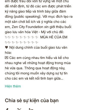
em được trau dồi vốn từ vựng về một chủ 
đề nhất định, từ đó các em được phát triển 
kỹ năng giao tiếp và trình bày giữa đám 
đông (public speaking). Với mục đích tạo ra 
một sân chơi bổ ích và ý nghĩa cho các 
em, Zen City Foundation xin giới thiệu buổi 
giao lưu văn hóa Việt - Mỹ với chủ đề:
✨✨ ✨ ✨ ✨ ✨ ✨ ✨ ✨  MÙA HÈ CỦA EM 
✨✨ ✨ ✨ ✨ ✨ ✨ ✨ ✨
💖 Nội dung chính của buổi giao lưu văn 
hóa:
💌 Các em cùng nhau tìm hiểu và kể cho 
nhau nghe về những hoạt động trong mùa 
hè vừa qua. Thông qua hoạt động này, 
chúng tôi mong muốn xây dựng sự tự tin 
cho các em và kết nối tình bạn giữa…
Hiện thêm
Chia sẻ sự kiện của bạn