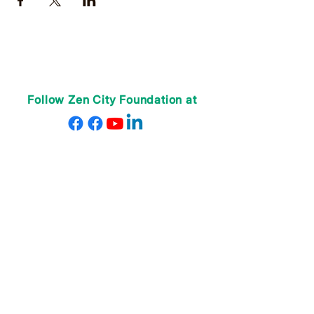
Follow Zen City Foundation at
VỀ CHÚNG TÔI
Giáo viên của chúng tôi
Nhân viên của chúng tôi
Quyên góp
Donate
CHƯƠNG TRÌNH