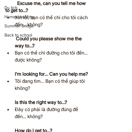
	Excuse me, can you tell me how 
Du lịch
to get to...?
Homeschooling
Xin lỗi, bạn có thể chỉ cho tôi cách 
đến... không?
Summer Bridge
Back to school
Could you please show me the 
way to...?
Bạn có thể chỉ đường cho tôi đến... 
được không?
I'm looking for... Can you help me?
Tôi đang tìm... Bạn có thể giúp tôi 
không?
Is this the right way to...?
Đây có phải là đường đúng để 
đến... không?
How do I get to...?