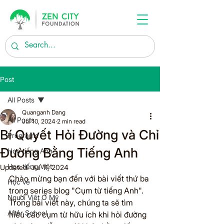
Post
All Posts
Quanganh Dang
All Posts
Jul 10, 2024
2 min read
Bí Quyết Hỏi Đường và Chỉ
Programs
Đường Bằng Tiếng Anh
Học tiếng Anh
Học tiếng Việt
Updated:
Jul 11, 2024
Chào mừng bạn đến với bài viết thứ ba 
Học vẽ
trong series blog "Cụm từ tiếng Anh". 
Người Việt Ở Mỹ
Trong bài viết này, chúng ta sẽ tìm 
After School
hiểu các cụm từ hữu ích khi hỏi đường 