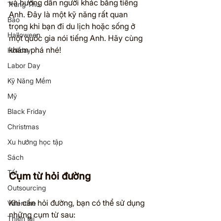
và hướng dẫn người khác bằng tiếng 
Trung Thu
Anh. Đây là một kỹ năng rất quan 
Bão
trọng khi bạn đi du lịch hoặc sống ở 
Halloween
một quốc gia nói tiếng Anh. Hãy cùng 
khám phá nhé!
Holiday
Labor Day
Kỹ Năng Mềm
Mỹ
Black Friday
Christmas
Xu hướng học tập
Sách
Tết
Cụm từ hỏi đường
hỏi đường 
Outsourcing
và chỉ đường
Khi cần hỏi đường, bạn có thể sử dụng 
Valentine
những cụm từ sau:
Thiên tai